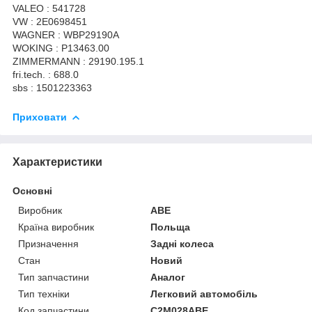
VALEO : 541728
VW : 2E0698451
WAGNER : WBP29190A
WOKING : P13463.00
ZIMMERMANN : 29190.195.1
fri.tech. : 688.0
sbs : 1501223363
Приховати
Характеристики
Основні
Виробник
ABE
Країна виробник
Польща
Призначення
Задні колеса
Стан
Новий
Тип запчастини
Аналог
Тип техніки
Легковий автомобіль
Код запчастини
C2M028ABE