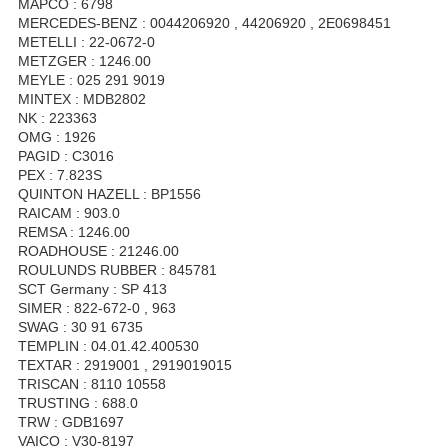
MAPCO : 6798
MERCEDES-BENZ : 0044206920 , 44206920 , 2E0698451
METELLI : 22-0672-0
METZGER : 1246.00
MEYLE : 025 291 9019
MINTEX : MDB2802
NK : 223363
OMG : 1926
PAGID : C3016
PEX : 7.823S
QUINTON HAZELL : BP1556
RAICAM : 903.0
REMSA : 1246.00
ROADHOUSE : 21246.00
ROULUNDS RUBBER : 845781
SCT Germany : SP 413
SIMER : 822-672-0 , 963
SWAG : 30 91 6735
TEMPLIN : 04.01.42.400530
TEXTAR : 2919001 , 2919019015
TRISCAN : 8110 10558
TRUSTING : 688.0
TRW : GDB1697
VAICO : V30-8197