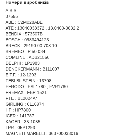
Номери виробників
A.B.S. :
37555
ABE : C2M028ABE
ATE : 13046038372 , 13.0460-3832.2
BENDIX : 573507B
BOSCH : 0986494123
BRECK : 29190 00 703 10
BREMBO : P 50 084
COMLINE : ADB21556
DELPHI : LP1983
DENCKERMANN : B111007
E.T.F. : 12-1293
FEBI BILSTEIN : 16708
FERODO : FSL1780 , FVR1780
FREMAX : FBP-1521
FTE : BL2024A4
GIRLING : 6116974
HP : HP7800
ICER : 141787
KAGER : 35-1055
LPR : 05P1293
MAGNETI MARELLI : 363700033016