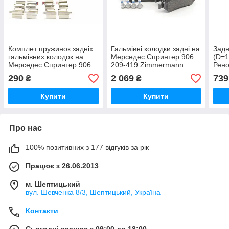
Комплет пружинок задніх
Гальмівні колодки задні на
Задн
гальмівних колодок на
Мерседес Спринтер 906
(D=1
Мерседес Спринтер 906
209-419 Zimmermann
Рено
209-419 AUTOFREN
(Німеччина) 291901951
ABE
290
2 069
739
₴
₴
SEINSA - D42343A
C0R
Купити
Купити
Про нас
100% позитивних з 177 відгуків за рік
Працює з 26.06.2013
м. Шептицький
вул. Шевченка 8/3, Шептицький, Україна
Контакти