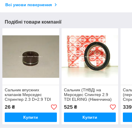
Всі умови повернення
Подібні товари компанії
Сальник впускних
Сальник (ТНВД) на
Саль
клапанів Мерседес
Мерседес Спинтер 2.9
(пер
Спринтер 2.3 D+2.9 TDI
TDI ELRING (Німеччина)
Спри
1995-2000 ELRING
068140
(OM6
26
525
339
₴
₴
(Німеччині) 763969
(Нім
Купити
Купити