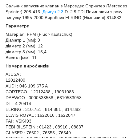
Сальник випускних клапанів Мерседес Спринтер
(Mercedes
Sprinter
) 208-416.
Двигун 2.3
D+2.9 TDI Починаючи з року
випуску 1995-2000.Виробник ELRING (Німеччині) 814882
Параметри
Матеріал: FPM (Fluor-Kautschuk)
Діаметр 1 [мм]: 9
діаметр 2 (мм): 12
діаметр 3 (мм): 15,4
Висота [мм]: 11
Номери виробників
AJUSA :
12012400
AUDI : 046 109 675 A
CORTECO : 12012438 , 19031083
DAEWOO : 0000533558 , 6610533058
DT : 4.20414
ELRING : 310.751 , 814.881 , 814.882
ELWIS ROYAL : 1622016 , 1622047
FAI : VSK493
FEBI BILSTEIN : 01423 , 08916 , 08837
GLASER : 76602 , 76555 , 76549