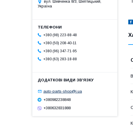
вул. Шевченка 8/3, Шептицький,
Україна
Х
+380 (98) 223-88-48
+380 (50) 208-40-11
+380 (96) 347-71-95
+380 (63) 283-18-88
В
auto-parts-shop@i.ua
К
+380982238848
С
+380632831888
К