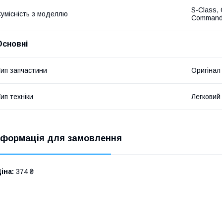
S-Class, 
умісність з моделлю
Commande
Основні
ип запчастини
Оригінал
ип техніки
Легковий
нформація для замовлення
іна:
374 ₴