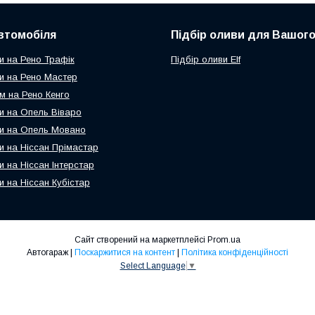
втомобіля
Підбір оливи для Вашого
и на Рено Трафік
Підбір оливи Elf
и на Рено Мастер
м на Рено Кенго
и на Опель Віваро
и на Опель Мовано
и на Ніссан Прімастар
и на Ніссан Інтерстар
и на Ніссан Кубістар
Сайт створений на маркетплейсі
Prom.ua
Автогараж |
Поскаржитися на контент
|
Політика конфіденційності
Select Language
▼