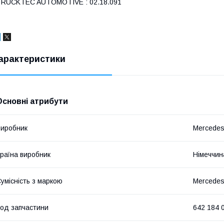
TRUCKTEC AUTOMOTIVE : 02.18.091
арактеристики
Основні атрибути
иробник
Mercede
раїна виробник
Німеччин
умісність з маркою
Mercede
од запчастини
642 184 