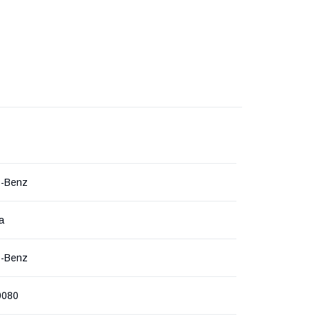
s-Benz
а
s-Benz
0080