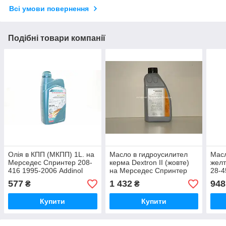
Всі умови повернення
Подібні товари компанії
Олія в КПП (МКПП) 1L. на
Масло в гидроусилител
Масл
Мерседес Спринтер 208-
керма Dextron II (жовте)
желт
416 1995-2006 Addinol
на Мерседес Спринтер
28-4
(Німеччина) 74202107
208-416, MERCEDES
(Ор
577
1 432
948
₴
₴
(Оригінал) 000989880310
Купити
Купити