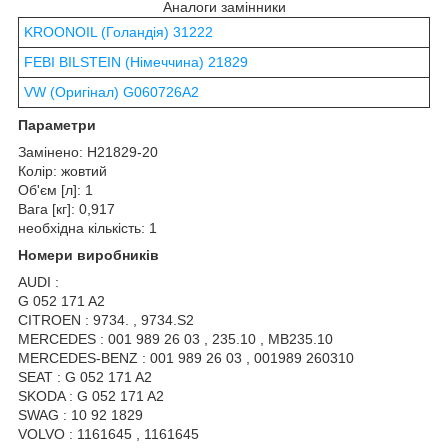
Аналоги замінники
KROONOIL (Голандія) 31222
FEBI BILSTEIN (Німеччина) 21829
VW (Оригінал) G060726A2
Параметри
Замінено: H21829-20
Колір: жовтий
Об'єм [л]: 1
Вага [кг]: 0,917
необхідна кількість: 1
Номери виробників
AUDI :
G 052 171 A2
CITROEN : 9734. , 9734.S2
MERCEDES : 001 989 26 03 , 235.10 , MB235.10
MERCEDES-BENZ : 001 989 26 03 , 001989 260310
SEAT : G 052 171 A2
SKODA : G 052 171 A2
SWAG : 10 92 1829
VOLVO : 1161645 , 1161645