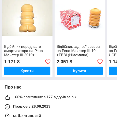
Відбійник переднього
Відбійник задньої ресори
Відб
амортизатора на Рено
на Рено Майстер III 10-
на Р
Майстер III 2010>
>FEBI (Німеччина)
UCE
RENAULT (Оригінал)
-109035
1 171
2 051
1 1
₴
₴
540500011R
Купити
Купити
Про нас
100% позитивних з 177 відгуків за рік
Працює з 26.06.2013
м. Шептицький