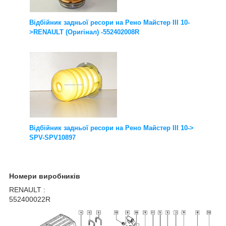
Відбійник задньої ресори на Рено Майстер III 10-
>RENAULT (Оригінал) -552402008R
Відбійник задньої ресори на Рено Майстер III 10->
SPV-SPV10897
Номери виробників
RENAULT :
552400022R