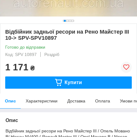
Відбійник задньої ресори на Рено Майстер III
10-> SPV-SPV10897
Готово до відправки
Код: SPV 10897
Роздріб
1 171
₴
Купити
Опис
Характеристики
Доставка
Оплата
Умови п
Опис
Відбійник задньої ресори на Рено Майстер III / Опель Мовано
B/ Ніссан NV400 ( Renault Master III / Opel Movano B / Nissan