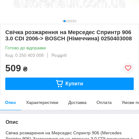
Свічка розжарення на Мерседес Спринтр 906
3.0 CDI 2006-> BOSCH (Німеччина) 0250403008
Готово до відправки
Код: 0 250 403 008
Роздріб
509
₴
Купити
Опис
Характеристики
Доставка
Оплата
Умови п
Опис
Свічка розжарення на Мерседес Спринтр 906 (Mercedes
Sprinter 906).Застосовується на двигунах 3.0 CDI,починаючи з