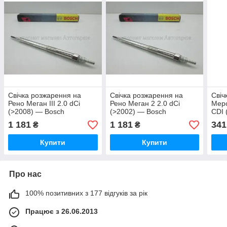
Свічка розжарення на
Свічка розжарення на
Свіч
Рено Меган III 2.0 dCi
Рено Меган 2 2.0 dCi
Мерс
(>2008) — Bosch
(>2002) — Bosch
CDI 
(Німеччина) - 0250603001
(Німеччина) - 0250603001
ISKR
1 181
1 181
341
₴
₴
Купити
Купити
Про нас
100% позитивних з 177 відгуків за рік
Працює з 26.06.2013