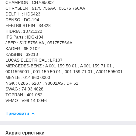
CHAMPION : CH709/002
CHRYSLER : 5175 756AA , 05175 756AA
DELPHI : HDS423
DENSO : DG-194
FEBI BILSTEIN : 34828
HIDRIA : 13721122
IPS Parts : IDG-194
JEEP : 517 5756 AA , 05175756AA
KAGER : 65-2102
KAISHIN : 39218
LUCAS ELECTRICAL : LP107
MERCEDES-BENZ : A 001 159 50 01 , A 001 159 71 01 ,
0011595001 , 001 159 50 01 , 001 159 71 01 , A0011595001
MEYLE : 014 860 0000
NGK : 6286 , 6287 , Y8002AS , DP 51
SWAG : 74 93 4828
TOPRAN : 401 082
VEMO : V99-14-0046
Приховати
Характеристики