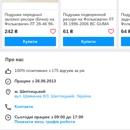
Подушка передньої
Подушка подкоренной
Под
залізної ресори (Бічна) на
ресори на Фольксваген ЛТ
задн
Фольксваген ЛТ 28-46 96-
35 1996-2006 BC GUMA
Фоль
06 BC GUMA (Україна)
(Україна) BC1319
200
242
61
64
₴
₴
BC1424
Купити
Купити
Про нас
100% позитивних з 175 відгуків за рік
Працює з 26.06.2013
м. Шептицький
вул. Шевченка 8/3, Шептицький, Україна
Контакти
Сьогодні працює з 09:00 до 17:00
Показати весь графік роботи