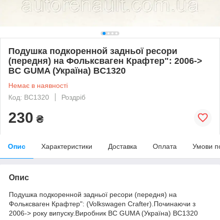
Подушка подкоренной задньої ресори
(передня) на Фольксваген Крафтер": 2006->
BC GUMA (Україна) BC1320
Немає в наявності
Код: BC1320
Роздріб
230
₴
Опис
Характеристики
Доставка
Оплата
Умови п
Опис
Подушка подкоренной задньої ресори (передня) на
Фольксваген Крафтер": (Volkswagen Crafter).Починаючи з
2006-> року випуску.Виробник BC GUMA (Україна) BC1320