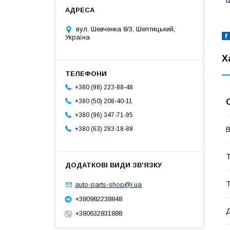
Ш
вул. Шевченка 8/3, Шептицький,
Україна
Х
+380 (98) 223-88-48
+380 (50) 208-40-11
+380 (96) 347-71-95
В
+380 (63) 283-18-88
Т
Т
auto-parts-shop@i.ua
+380982238848
+380632831888