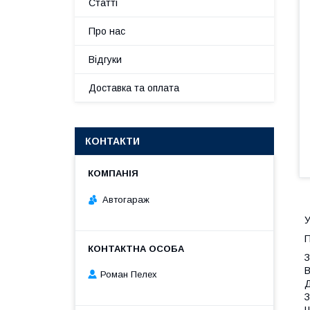
Статті
Про нас
Відгуки
Доставка та оплата
КОНТАКТИ
Автогараж
У
П
З
В
Роман Пелех
Д
З