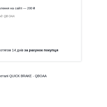
лення на сайті — 200 ₴
од:
QB OAA
ротягом 14 днів
за рахунок покупця
 деталі QUICK BRAKE - QBOAA