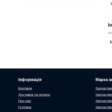
Т
І
Ц
Інформація
Марка а
Контакти
Запчастин
Доставка та оплата
Запчастин
Про нас
Запчастин
Головна
Запчастин