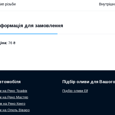
ип різьби
Внутрішн
нформація для замовлення
іна:
76 ₴
втомобіля
Підбір оливи для Вашого
и на Рено Трафік
Підбір оливи Elf
и на Рено Мастер
м на Рено Кенго
и на Опель Віваро