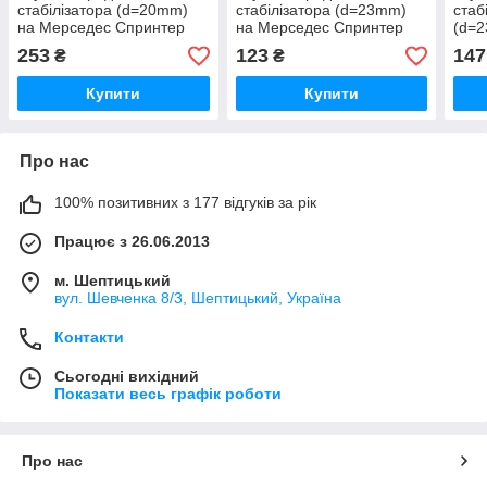
стабілізатора (d=20mm)
стабілізатора (d=23mm)
стаб
на Мерседес Спринтер
на Мерседес Спринтер
(d=2
906 2006-> Autotechteile
906 2006-> BC GUMA
Спри
253
123
147
₴
₴
(Німеччина) A3123
(Україна) BC1396
SOLG
Купити
Купити
Про нас
100% позитивних з 177 відгуків за рік
Працює з 26.06.2013
м. Шептицький
вул. Шевченка 8/3, Шептицький, Україна
Контакти
Сьогодні вихідний
Показати весь графік роботи
Про нас