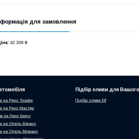
нформація для замовлення
іна:
42 306 ₴
втомобіля
Підбір оливи для Вашого
и на Рено Трафік
Підбір оливи Elf
и на Рено Мастер
м на Рено Кенго
и на Опель Віваро
и на Опель Мовано