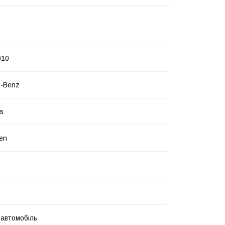
010
s-Benz
а
en
 автомобіль