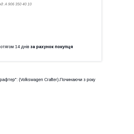
од:
A 906 350 40 10
ротягом 14 днів
за рахунок покупця
рафтер": (Volkswagen Crafter).Починаючи з року