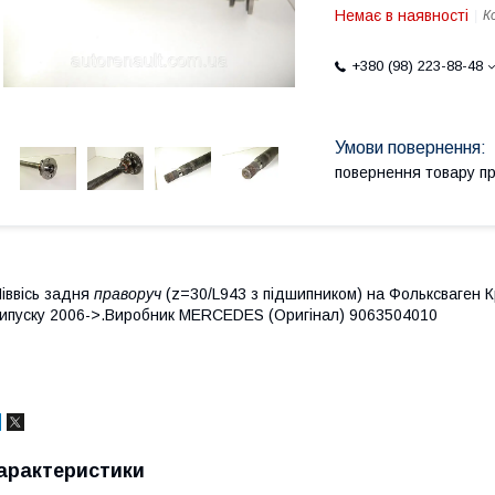
Немає в наявності
К
+380 (98) 223-88-48
повернення товару п
іввісь задня
праворуч
(z=30/L943 з підшипником) на Фольксваген К
ипуску 2006->.Виробник MERCEDES (Оригінал) 9063504010
арактеристики