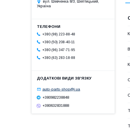
вул. Шевченка 8/3, Шептицький,
Україна
К
+380 (98) 223-88-48
+380 (50) 208-40-11
В
+380 (96) 347-71-95
+380 (63) 283-18-88
К
С
auto-parts-shop@i.ua
С
+380982238848
+380632831888
Т
Т