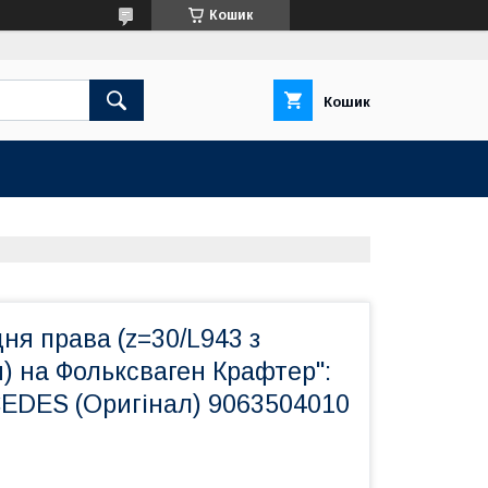
Кошик
Кошик
дня права (z=30/L943 з
) на Фольксваген Крафтер":
EDES (Оригінал) 9063504010