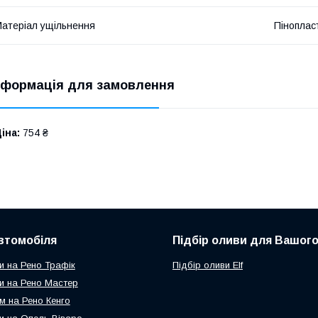
атеріал ущільнення
Піноплас
нформація для замовлення
іна:
754 ₴
втомобіля
Підбір оливи для Вашого
и на Рено Трафік
Підбір оливи Elf
и на Рено Мастер
м на Рено Кенго