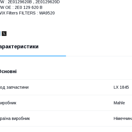
W : 2E0129620B , 2E0129620D
W OE : 2E0 129 620 B
IX Filters FILTERS : WA9520
арактеристики
Основні
од запчастини
LX 1845
иробник
Mahle
раїна виробник
Німеччин