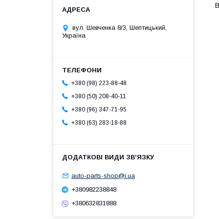
В
вул. Шевченка 8/3, Шептицький,
Україна
+380 (98) 223-88-48
+380 (50) 208-40-11
+380 (96) 347-71-95
+380 (63) 283-18-88
auto-parts-shop@i.ua
+380982238848
+380632831888