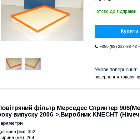
Готово до відправки
Купити
+380 (98) 223-88-48
повернення товару п
Повітряний фільтр Мерседес Спринтер 906(Mer
року випуску 2006->.Виробник KNECHT (Німеч
Параметри
овжина [мм]: 352
ирина (мм): 264