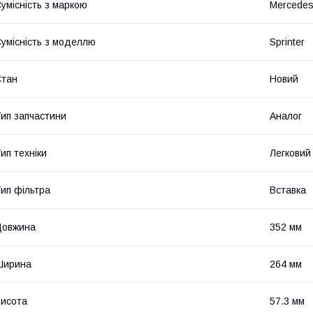
умісність з маркою
Mercede
умісність з моделлю
Sprinter
Стан
Новий
ип запчастини
Аналог
ип техніки
Легковий
ип фільтра
Вставка
Довжина
352 мм
Ширина
264 мм
исота
57.3 мм