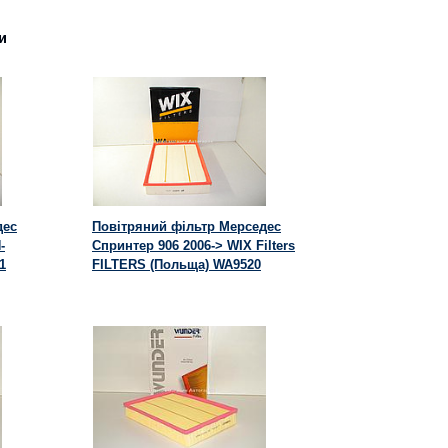
и
дес
Повітряний фільтр Мерседес
-
Спринтер 906 2006-> WIX Filters
1
FILTERS (Польща) WA9520