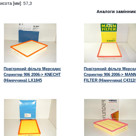
исота [мм]: 57,3
Аналоги замінник
Повітряний фільтр Мерседес
Повітряний фільтр Мерсе
Спринтер 906 2006-> KNECHT
Спринтер 906 2006-> MANN
(Німеччина) LX1845
FILTER (Німеччина) C4312/