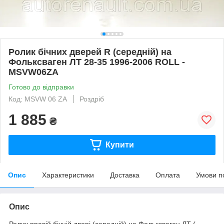
Ролик бічних дверей R (середній) на
Фольксваген ЛТ 28-35 1996-2006 ROLL -
MSVW06ZA
Готово до відправки
Код: MSVW 06 ZA
Роздріб
1 885
₴
Купити
Опис
Характеристики
Доставка
Оплата
Умови п
Опис
Ролик правій бічній двері (середній) на Фольксваген ЛТ (