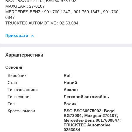
BSG : BSG 42-2110 , BSG60-975-002
MAXGEAR : 27-0107
MERCEDES-BENZ : 901 760 1247 , 901 760 1347 , 901 760
0847
TRUCKTEC AUTOMOTIVE : 02.53.084
Приховати
Характеристики
Основні
Виробник
Roll
Стан
Новий
Тип запчастини
Аналог
Тип техніки
Легковий автомобіль
Тип
Ролик
Кросс-номери
BSG BSG60975002; Begel
BG73004; Maxgear 270107;
Mercedes-Benz 9017600847;
TRUCKTEC Automotive
0253084