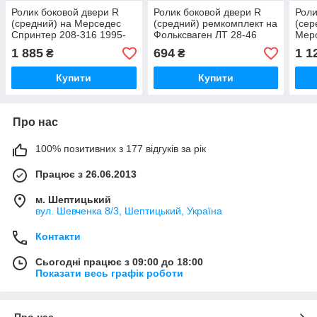
Ролик боковой двери R
Ролик боковой двери R
Роли
(средний) на Мерседес
(средний) ремкомплект на
(сер
Спринтер 208-316 1995-
Фольксваген ЛТ 28-46
Мерс
2006 ROLL - MSVW06ZA
1996-2006 ROLL -
316 
1 885
694
1 1
₴
₴
MSVW02
MSV
Купити
Купити
Про нас
100% позитивних з 177 відгуків за рік
Працює з 26.06.2013
м. Шептицький
вул. Шевченка 8/3, Шептицький, Україна
Контакти
Сьогодні працює з 09:00 до 18:00
Показати весь графік роботи