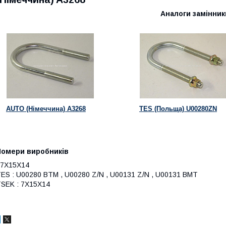
Аналоги замінник
AUTO (Німеччина) A3268
TES (Польща) U00280ZN
Номери виробників
 7X15X14
ES : U00280 BTM , U00280 Z/N , U00131 Z/N , U00131 BMT
SEK : 7X15X14