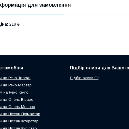
нформація для замовлення
іна:
219 ₴
втомобіля
Підбір оливи для Вашого
и на Рено Трафік
Підбір оливи Elf
и на Рено Мастер
м на Рено Кенго
и на Опель Віваро
и на Опель Мовано
и на Ніссан Прімастар
и на Ніссан Інтерстар
и на Ніссан Кубістар