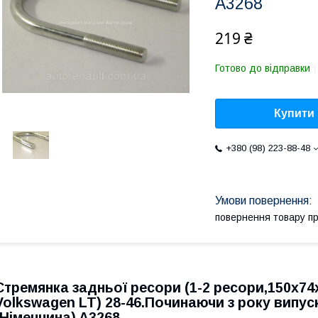
A3268
219 ₴
Готово до відправки
Купити
+380 (98) 223-88-48
повернення товару п
Стремянка задньої ресори (1-2 ресори,150х74
Volkswagen LT
) 28-46.Починаючи з року випу
(Німеччина) A3268