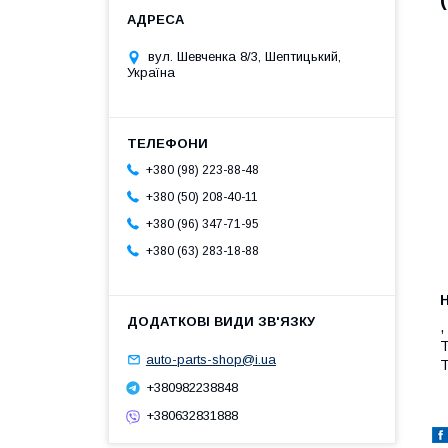
вул. Шевченка 8/3, Шептицький,
Україна
+380 (98) 223-88-48
+380 (50) 208-40-11
+380 (96) 347-71-95
+380 (63) 283-18-88
,
T
auto-parts-shop@i.ua
T
+380982238848
+380632831888