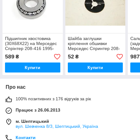
Підшипник хвостовика
Шайба заглушки
Саль
(30X68X22) на Мерседес
кріплення обшивки
(зад
Спрінтер 208-416 1995-
Мерседес Спринтер 208-
Мерс
2006 PFI M88043/10
416 1995-2006
416 
589
52
987
₴
₴
MERCEDES (Оригінал)
(Нім
0049901640
Купити
Купити
Про нас
100% позитивних з 176 відгуків за рік
Працює з 26.06.2013
м. Шептицький
вул. Шевченка 8/3, Шептицький, Україна
Контакти