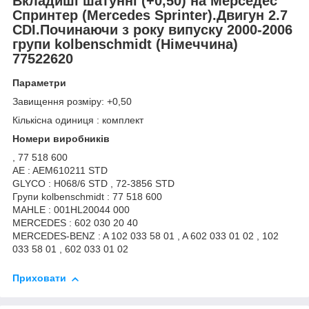
Вкладиші шатунні (+0,50) на Мерседес
Спринтер
(Mercedes Sprinter
).Двигун 2.7
CDI.Починаючи з року випуску 2000-2006
групи kolbenschmidt (Німеччина)
77522620
Параметри
Завищення розміру: +0,50
Кількісна одиниця : комплект
Номери виробників
, 77 518 600
AE : AEM610211 STD
GLYCO : H068/6 STD , 72-3856 STD
Групи kolbenschmidt : 77 518 600
MAHLE : 001HL20044 000
MERCEDES : 602 030 20 40
MERCEDES-BENZ : A 102 033 58 01 , A 602 033 01 02 , 102
033 58 01 , 602 033 01 02
Приховати