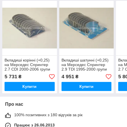
Вкладиші корінні (+0,25)
Вкладиші шатунні (+0,25)
Вкла
на Мерседес Спринтер
на Мерседес Спринтер
на 
2.7 CDI 2000-2006 групи
2.9 TDI 1995-2000 групи
2.7 
kolbenschmidt (Німеччина)
kolbenschmidt (Німеччина)
kolb
5 731
4 951
5 8
₴
₴
77519610
77219610
775
Купити
Купити
Про нас
100% позитивних з 180 відгуків за рік
Працює з 26.06.2013