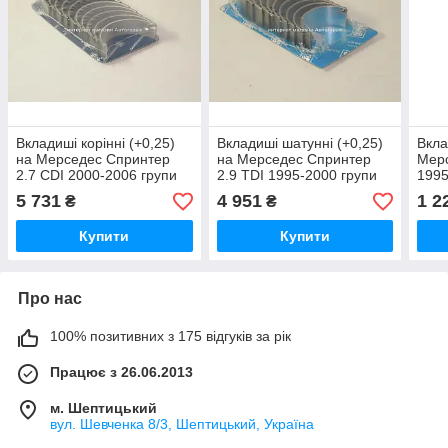
Вкладиші корінні (+0,25)
Вкладиші шатунні (+0,25)
Вкла
на Мерседес Спринтер
на Мерседес Спринтер
Мерс
2.7 CDI 2000-2006 групи
2.9 TDI 1995-2000 групи
1995
kolbenschmidt (Німеччина)
kolbenschmidt (Німеччина)
kolb
5 731
4 951
1 2
₴
₴
77519610
77219610
874
Купити
Купити
Про нас
100% позитивних з 175 відгуків за рік
Працює з 26.06.2013
м. Шептицький
вул. Шевченка 8/3, Шептицький, Україна