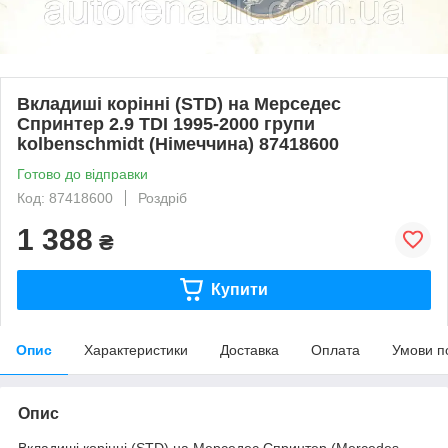
Вкладиші корінні (STD) на Мерседес
Спринтер 2.9 TDI 1995-2000 групи
kolbenschmidt (Німеччина) 87418600
Готово до відправки
Код: 87418600
Роздріб
1 388
₴
Купити
Опис
Характеристики
Доставка
Оплата
Умови п
Опис
Вкладиші корінні (STD) на Мерседес Спринтер
(Mercedes