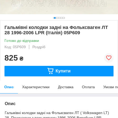
Гальмівні колодки задні на Фольксваген ЛТ
28 1996-2006 LPR (Італія) 05P609
Готово до відправки
Код: 05P609
Роздріб
825
₴
Купити
Опис
Характеристики
Доставка
Оплата
Умови п
Опис
Гальмівні колодки задні на Фольксваген ЛТ (
Volkswagen LT
)
28. Починаючи з року випуску 1996-2006.Виробник LPR