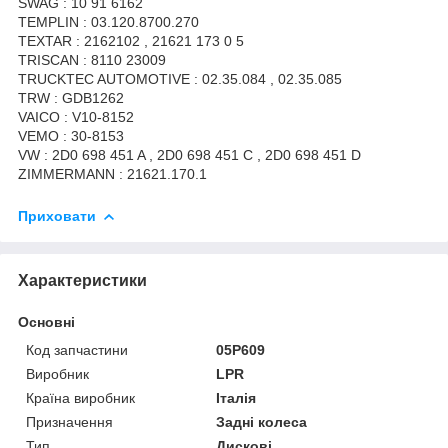
SWAG : 10 91 6162
TEMPLIN : 03.120.8700.270
TEXTAR : 2162102 , 21621 173 0 5
TRISCAN : 8110 23009
TRUCKTEC AUTOMOTIVE : 02.35.084 , 02.35.085
TRW : GDB1262
VAICO : V10-8152
VEMO : 30-8153
VW : 2D0 698 451 A , 2D0 698 451 C , 2D0 698 451 D
ZIMMERMANN : 21621.170.1
Приховати
Характеристики
Основні
Код запчастини
05P609
Виробник
LPR
Країна виробник
Італія
Призначення
Задні колеса
Тип
Дискові