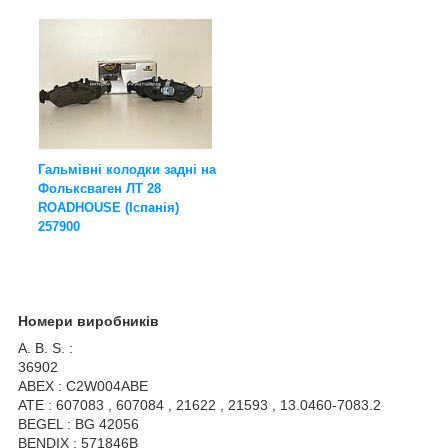
Гальмівні колодки задні на
Фольксваген ЛТ 28
ROADHOUSE (Іспанія)
257900
Номери виробників
A. B. S. :
36902
ABEX : C2W004ABE
ATE : 607083 , 607084 , 21622 , 21593 , 13.0460-7083.2
BEGEL : BG 42056
BENDIX : 571846B