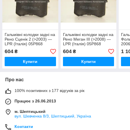
Гальмівні колодки задні на
Гальмівні колодки задні на
Галь
Рено Сценік 2 (>2003) —
Рено Меган III (>2008) —
Фоль
LPR (Італія) 05P868
LPR (Італія) 05P868
2006
025
604
604
1 1
₴
₴
Купити
Купити
Про нас
100% позитивних з 177 відгуків за рік
Працює з 26.06.2013
м. Шептицький
вул. Шевченка 8/3, Шептицький, Україна
Контакти