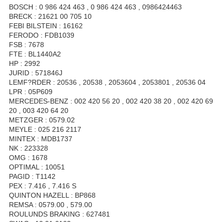
BOSCH : 0 986 424 463 , 0 986 424 463 , 0986424463
BRECK : 21621 00 705 10
FEBI BILSTEIN : 16162
FERODO : FDB1039
FSB : 7678
FTE : BL1440A2
HP : 2992
JURID : 571846J
LEMF?RDER : 20536 , 20538 , 2053604 , 2053801 , 20536 04
LPR : 05P609
MERCEDES-BENZ : 002 420 56 20 , 002 420 38 20 , 002 420 69
20 , 003 420 64 20
METZGER : 0579.02
MEYLE : 025 216 2117
MINTEX : MDB1737
NK : 223328
OMG : 1678
OPTIMAL : 10051
PAGID : T1142
PEX : 7.416 , 7.416 S
QUINTON HAZELL : BP868
REMSA : 0579.00 , 579.00
ROULUNDS BRAKING : 627481