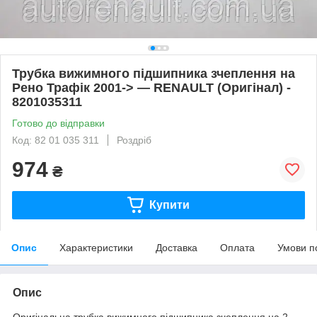
Трубка вижимного підшипника зчеплення на
Рено Трафік 2001-> — RENAULT (Оригінал) -
8201035311
Готово до відправки
Код: 82 01 035 311
Роздріб
974
₴
Купити
Опис
Характеристики
Доставка
Оплата
Умови п
Опис
Оригінальна трубка вижимного підшипника зчеплення на 2