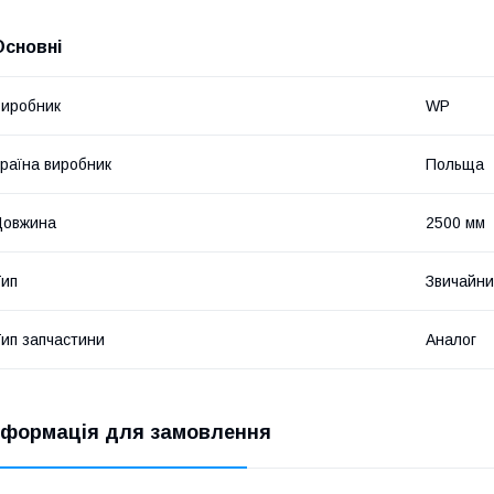
Основні
иробник
WP
раїна виробник
Польща
Довжина
2500 мм
ип
Звичайн
ип запчастини
Аналог
нформація для замовлення