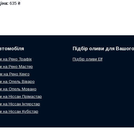
іна:
635 ₴
втомобіля
Підбір оливи для Вашого
и на Рено Трафік
Підбір оливи Elf
и на Рено Мастер
м на Рено Кенго
и на Опель Віваро
и на Опель Мовано
и на Ніссан Прімастар
и на Ніссан Інтерстар
и на Ніссан Кубістар