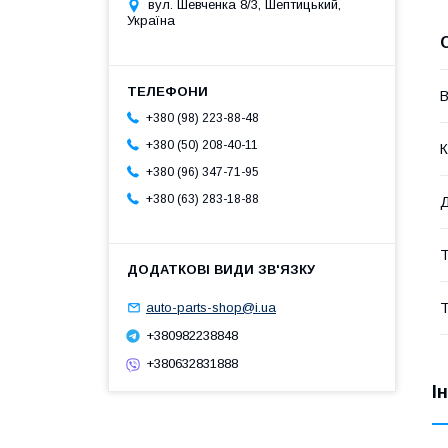
вул. Шевченка 8/3, Шептицький,
Україна
В
+380 (98) 223-88-48
+380 (50) 208-40-11
К
+380 (96) 347-71-95
+380 (63) 283-18-88
Т
Т
auto-parts-shop@i.ua
+380982238848
+380632831888
І