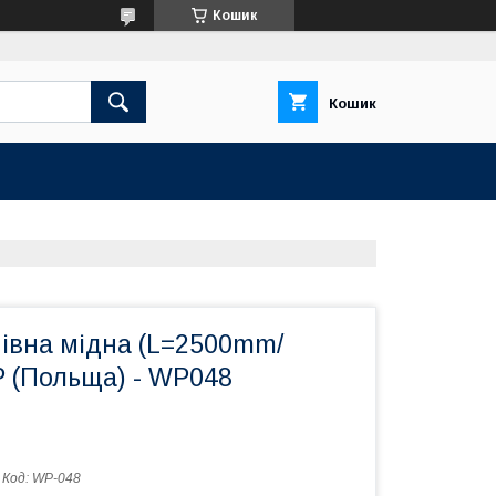
Кошик
Кошик
мівна мідна (L=2500mm/
 (Польща) - WP048
Код:
WP-048