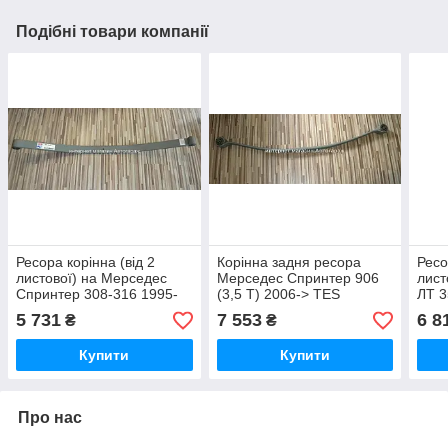
Подібні товари компанії
Ресора корінна (від 2
Корінна задня ресора
Ресо
листової) на Мерседес
Мерседес Спринтер 906
лист
Спринтер 308-316 1995-
(3,5 Т) 2006-> TES
ЛТ 3
2006 TES (Польща)
(Польща)
(По
5 731
7 553
6 8
₴
₴
3371500119
90632018060019
Купити
Купити
Про нас