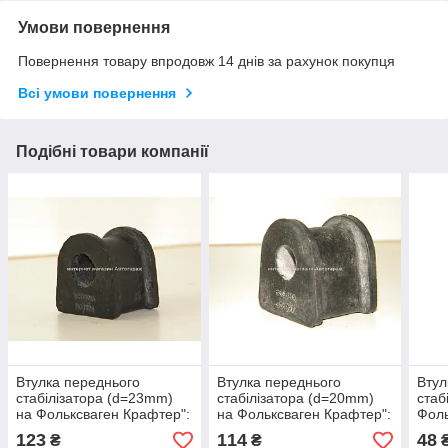
Умови повернення
Повернення товару впродовж 14 днів за рахунок покупця
Всі умови повернення
Подібні товари компанії
Втулка переднього
Втулка переднього
Втул
стабілізатора (d=23mm)
стабілізатора (d=20mm)
стаб
на Фольксваген Крафтер":
на Фольксваген Крафтер":
Фоль
2006-> BC GUMA
2006-> BC GUMA
200
123
114
48
₴
₴
(Україна) BC1396
(Україна) BC1397
(Укр