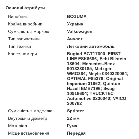
Основні атрибути
Виробник
BCGUMA
Країна виробник
Україна
Сумісність з маркою
Volkswagen
Тип запчастини
Аналог
Тип техніки
Легковий автомобіль
Кросс-номери
Bugiad BGT17600; FIRST
LINE FSK6686; Febi Bilstein
18604; Mercedes-Benz
9013230185; Metzger
WMG364; Meyle 0340320064;
OPTIMAL F85378; Original
Imperium 31962; Quinton
Hazell EMB7196; Swag
10918604; TRUCKTEC
Automotive 0230040; VAICO
300782
Сумісність з моделлю
Sprinter
Внутрішній діаметр
22 мм
Матеріал
Гума
Місце встановлення
Передня