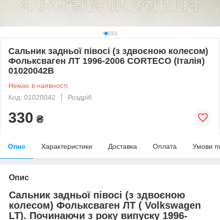
Сальник задньої півосі (з здвоєною колесом)
Фольксваген ЛТ 1996-2006 CORTECO (Італія)
01020042B
Немає в наявності
Код: 01020042
Роздріб
330
₴
Опис
Характеристики
Доставка
Оплата
Умови п
Опис
Сальник задньої півосі (з здвоєною
колесом) Фольксваген ЛТ (
Volkswagen
LT
). Починаючи з року випуску 1996-