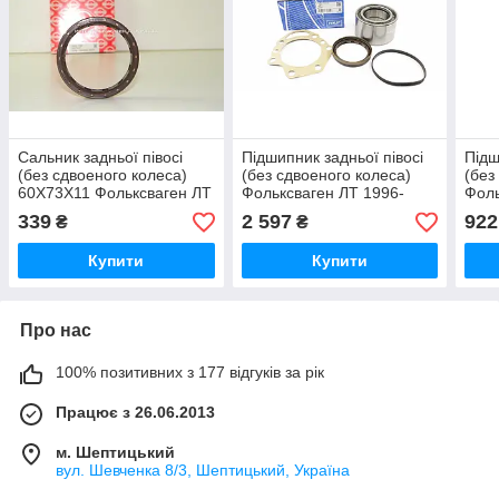
Сальник задньої півосі
Підшипник задньої півосі
Підш
(без сдвоеного колеса)
(без сдвоеного колеса)
(без
60X73X11 Фольксваген ЛТ
Фольксваген ЛТ 1996-
Фоль
1996-2006 ELRING
2006
200
339
2 597
922
₴
₴
(Німеччина) 016620
SKF(Швеція)VKBA3435
244
Купити
Купити
Про нас
100% позитивних з 177 відгуків за рік
Працює з 26.06.2013
м. Шептицький
вул. Шевченка 8/3, Шептицький, Україна