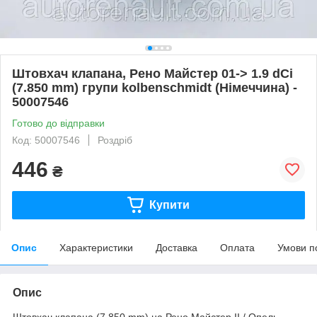
Штовхач клапана, Рено Майстер 01-> 1.9 dCi
(7.850 mm) групи kolbenschmidt (Німеччина) -
50007546
Готово до відправки
Код: 50007546
Роздріб
446
₴
Купити
Опис
Характеристики
Доставка
Оплата
Умови п
Опис
Штовхач клапана (7.850 mm) на Рено Майстер II / Опель