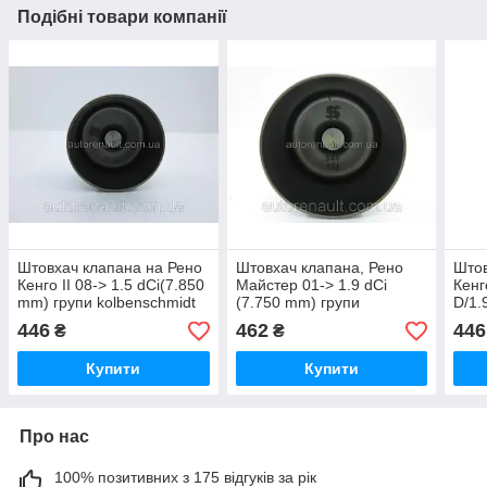
Подібні товари компанії
Штовхач клапана на Рено
Штовхач клапана, Рено
Штов
Кенго II 08-> 1.5 dCi(7.850
Майстер 01-> 1.9 dCi
Кенг
mm) групи kolbenschmidt
(7.750 mm) групи
D/1.
(Німеччина) - 50007546
kolbenschmidt (Німеччина)
груп
446
462
446
₴
₴
- 50007544
(Нім
Купити
Купити
Про нас
100% позитивних з 175 відгуків за рік