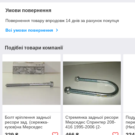
Умови повернення
Повернення товару впродовж 14 днів за рахунок покупця
Всі умови повернення
Подібні товари компанії
Болт кріплення задньої
Стремянка задньої ресори
Под
ресори зад. (сережка-
Мерседес Спринтер 208-
пере
кузов)на Мерседес
416 1995-2006 (2-
(Низ
Спринтер 208-316 1995-
3ресоры,175х74х14)
Спри
329
466
224
₴
₴