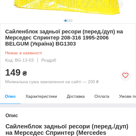
Сайленблок задньої ресори (перед./дуп) на
Мерседес Спринтер 208-316 1995-2006
BELGUM (Україна) BG1303
Немає в наявності
Код: BG-13-03
Роздріб
149
₴
Мінімальна сума замовлення на сайті — 200 ₴
Опис
Характеристики
Доставка
Оплата
Умови п
Опис
Сайленблок задньої ресори (перед./дуп)
на Мерседес Спринтер
(Mercedes