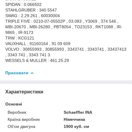
SPIDAN : 0.066502
STAHLGRUBER : 340 5547
SWAG : 2.29.261 , 60030004
TRIPLE FIVE : 0210-07-05502P , 03.083 , Y3069 , 374 546 ,
MBI-20670 , MBI-26280 , PBT8054 , TD23153 , RKT1088 , IR-
9865 , IR-9173
TRW : KCG121
VAUXHALL : 91160164 , 91 09 609
VOLVO : 30855993 , 30855993 , 3343741 , 3343741 , 33437413
, 3343 741 , 3343 741 3
WESSELS & MULLER : 461.25.29
Приховати
Характеристики
Основні
Виробник
Schaeffler INA
Країна виробник
Німеччина
Об'єм двигуна
1900 куб. см