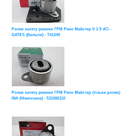
Ролик натягу ременя ГРМ Рено Майстер II 1.9 dCi -
GATES (Бельгія) - T41240
Ролик натягу ременя ГРМ Рено Майстер (тільки ролик)
INA (Німеччина) - 531006110