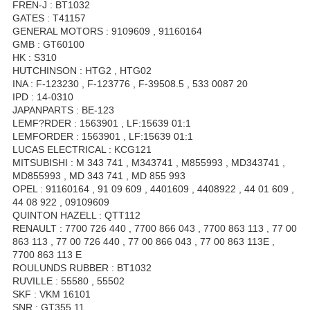
FREN-J : BT1032
GATES : T41157
GENERAL MOTORS : 9109609 , 91160164
GMB : GT60100
HK : S310
HUTCHINSON : HTG2 , HTG02
INA : F-123230 , F-123776 , F-39508.5 , 533 0087 20
IPD : 14-0310
JAPANPARTS : BE-123
LEMF?RDER : 1563901 , LF:15639 01:1
LEMFORDER : 1563901 , LF:15639 01:1
LUCAS ELECTRICAL : KCG121
MITSUBISHI : M 343 741 , M343741 , M855993 , MD343741 ,
MD855993 , MD 343 741 , MD 855 993
OPEL : 91160164 , 91 09 609 , 4401609 , 4408922 , 44 01 609 ,
44 08 922 , 09109609
QUINTON HAZELL : QTT112
RENAULT : 7700 726 440 , 7700 866 043 , 7700 863 113 , 77 00
863 113 , 77 00 726 440 , 77 00 866 043 , 77 00 863 113E ,
7700 863 113 E
ROULUNDS RUBBER : BT1032
RUVILLE : 55580 , 55502
SKF : VKM 16101
SNR : GT355.11