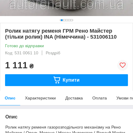
Ролик натягу ременя ГРМ Рено Майстер
(тільки ролик) INA (Німеччина) - 531006110
Готово до відправки
Код: 531 0061 10
Роздріб
1 111
₴
Купити
Опис
Характеристики
Доставка
Оплата
Умови п
Опис
Ролик натягу ременя газорозподільного механізму на Рено
Майстер / Опель Мовано / Ніссан Интерстар ( Renault Master