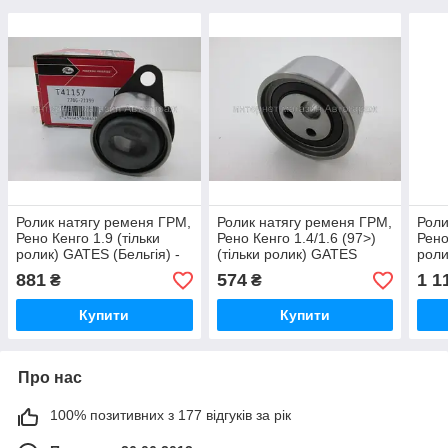
Ролик натягу ременя ГРМ,
Ролик натягу ременя ГРМ,
Роли
Рено Кенго 1.9 (тільки
Рено Кенго 1.4/1.6 (97>)
Рено
ролик) GATES (Бельгія) -
(тільки ролик) GATES
роли
T41157
(Бельгія) - T41155
531
881
574
1 1
₴
₴
Купити
Купити
Про нас
100% позитивних з 177 відгуків за рік