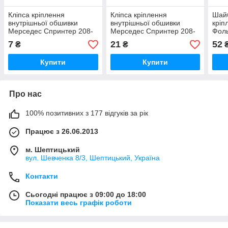
Кліпса кріплення
Кліпса кріплення
Шай
внутрішньої обшивки
внутрішньої обшивки
кріп
Мерседес Спринтер 208-
Мерседес Спринтер 208-
Фоль
416 1995-2006 ROMIX -
416 1995-2006 ROMIX-
199
7
21
52
₴
₴
A12301
C10032
(Ори
Купити
Купити
Про нас
100% позитивних з 177 відгуків за рік
Працює з 26.06.2013
м. Шептицький
вул. Шевченка 8/3, Шептицький, Україна
Контакти
Сьогодні працює з 09:00 до 18:00
Показати весь графік роботи