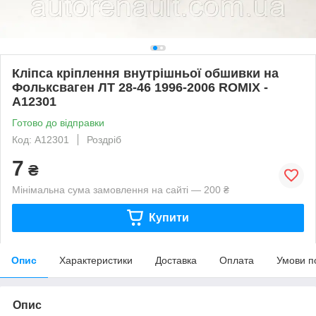
Кліпса кріплення внутрішньої обшивки на
Фольксваген ЛТ 28-46 1996-2006 ROMIX -
A12301
Готово до відправки
Код: A12301
Роздріб
7
₴
Мінімальна сума замовлення на сайті — 200 ₴
Купити
Опис
Характеристики
Доставка
Оплата
Умови п
Опис