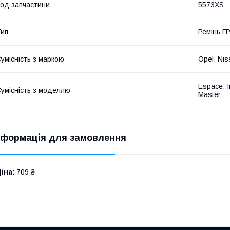
од запчастини
5573XS
ип
Ремінь Г
умісність з маркою
Opel, Nis
Espace, I
умісність з моделлю
Master
нформація для замовлення
іна:
709 ₴