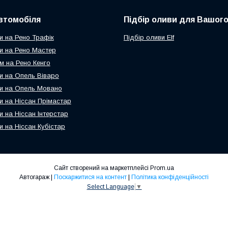
втомобіля
Підбір оливи для Вашого
и на Рено Трафік
Підбір оливи Elf
и на Рено Мастер
м на Рено Кенго
и на Опель Віваро
и на Опель Мовано
и на Ніссан Прімастар
и на Ніссан Інтерстар
и на Ніссан Кубістар
Сайт створений на маркетплейсі
Prom.ua
Автогараж |
Поскаржитися на контент
|
Політика конфіденційності
Select Language
▼