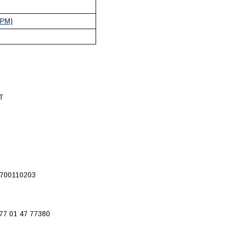
ГРМ)
T
7700110203
77 01 47 77380