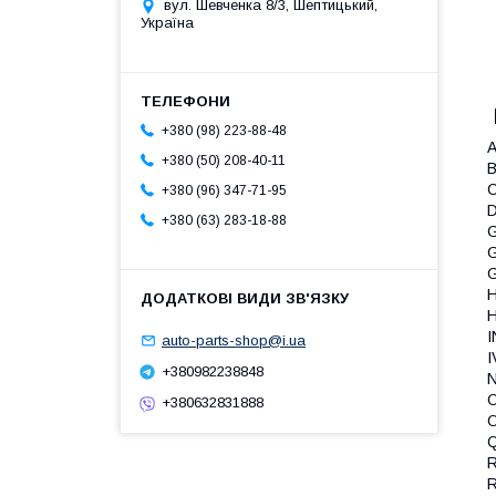
вул. Шевченка 8/3, Шептицький,
Україна
+380 (98) 223-88-48
A
+380 (50) 208-40-11
B
C
+380 (96) 347-71-95
D
+380 (63) 283-18-88
G
I
auto-parts-shop@i.ua
I
+380982238848
N
O
+380632831888
O
R