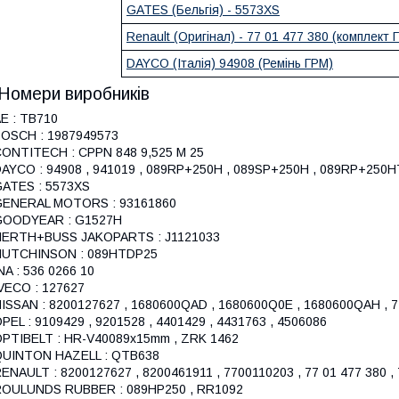
GATES (Бельгія) - 5573XS
Renault (Оригінал) - 77 01 477 380 (комплект 
DAYCO (Італія) 94908
(Ремінь ГРМ)
Номери виробників
E : TB710
OSCH : 1987949573
ONTITECH : CPPN 848 9,525 M 25
AYCO : 94908 , 941019 , 089RP+250H , 089SP+250H , 089RP+250H
ATES : 5573XS
GENERAL MOTORS : 93161860
GOODYEAR : G1527H
HERTH+BUSS JAKOPARTS : J1121033
HUTCHINSON : 089HTDP25
NA : 536 0266 10
VECO : 127627
ISSAN : 8200127627 , 1680600QAD , 1680600Q0E , 1680600QAH , 
PEL : 9109429 , 9201528 , 4401429 , 4431763 , 4506086
PTIBELT : HR-V40089x15mm , ZRK 1462
QUINTON HAZELL : QTB638
ENAULT : 8200127627 , 8200461911 , 7700110203 , 77 01 477 380 , 
ROULUNDS RUBBER : 089HP250 , RR1092