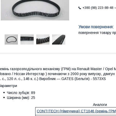
+380 (98) 223-88-48
повернення товару п
емінь газорозподільного механізму (ГРМ) на Renault Master / Opel M
овано / Ніссан Интерстар ) починаючи з 2000 року випуску, двигун 2.2 
. с., 120 л. с., 146 к. с.) Виробник — GATES (Бельгія) - 5573XS
Параметри
Число зубців: 89
Ширина (мм): 25
Аналоги
CONTITECH (Німеччина) CT1046 (ремінь ГРМ