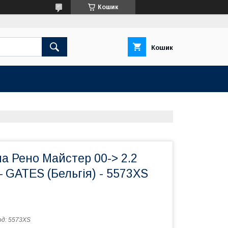
Кошик
Кошик
а Рено Майстер 00-> 2.2
— GATES (Бельгія) - 5573XS
од:
5573XS