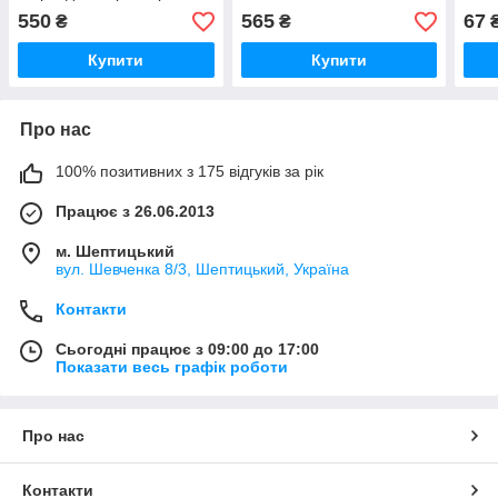
416 1995-2006 ROTWEISS
ROTWEISS(Туреччина)RW72002
AUT
550
565
67
₴
₴
(Туреччина) RW88012
(Нім
Купити
Купити
Про нас
100% позитивних з 175 відгуків за рік
Працює з 26.06.2013
м. Шептицький
вул. Шевченка 8/3, Шептицький, Україна
Контакти
Сьогодні працює з 09:00 до 17:00
Показати весь графік роботи
Про нас
Контакти