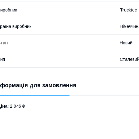
иробник
Trucktec
раїна виробник
Німеччин
Стан
Новий
ип
Сталеви
нформація для замовлення
іна:
2 046 ₴