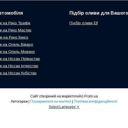
втомобіля
Підбір оливи для Вашого
и на Рено Трафік
Підбір оливи Elf
и на Рено Мастер
м на Рено Кенго
и на Опель Віваро
и на Опель Мовано
и на Ніссан Прімастар
и на Ніссан Інтерстар
и на Ніссан Кубістар
Сайт створений на маркетплейсі
Prom.ua
Автогараж |
Поскаржитися на контент
|
Політика конфіденційності
Select Language
▼