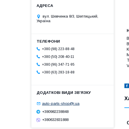
вул. Шевченка 8/3, Шептицький,
Україна
B
K
+380 (98) 223-88-48
M
+380 (50) 208-40-11
+380 (96) 347-71-95
V
+380 (63) 283-18-88
Х
auto-parts-shop@i.ua
+380982238848
+380632831888