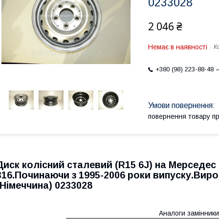
0233028
2 046 ₴
Немає в наявності
К
+380 (98) 223-88-48
повернення товару п
Диск колісний сталевий (R15 6J) на Мерседес
316.Починаючи з 1995-2006 роки випуску.В
(Німеччина) 0233028
Аналоги замінники