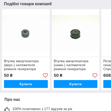
Подібні товари компанії
Втулка амортизатора
Втулка амортизатора
Роли
(верх.) натяжителя
(нижн.) натяжителя
гене
ременя генератора
ременя генератора
Спри
Мерседес Спринтер 2.3 D
Мерседес Спринтер 2.9
2000
50
50
608
₴
₴
1995-2000 BC GUMA-
TDI 1995-2000 BC GUMA-
BILS
BC1348
BC1347
022
Купити
Купити
Про нас
100% позитивних з 177 відгуків за рік