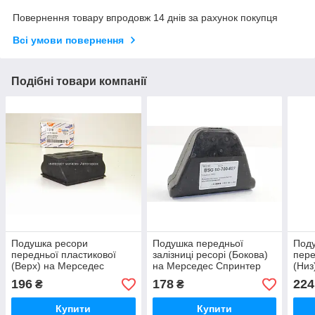
Повернення товару впродовж 14 днів за рахунок покупця
Всі умови повернення
Подібні товари компанії
Подушка ресори
Подушка передньої
Под
передньої пластикової
залізниці ресорі (Бокова)
пере
(Верх) на Мерседес
на Мерседес Спринтер
(Низ
Спринтер 216-416 95-06
216-416 95-06 BSG
Спри
196
178
224
₴
₴
AUTOTECHTEILE
(Туреччина) BSG60700027
BEL
(Німеччина) A3276
Купити
Купити