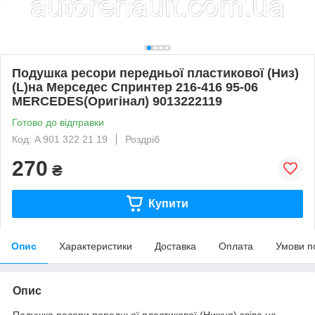
Подушка ресори передньої пластикової (Низ)
(L)на Мерседес Спринтер 216-416 95-06
MERCEDES(Оригінал) 9013222119
Готово до відправки
Код: A 901 322 21 19
Роздріб
270
₴
Купити
Опис
Характеристики
Доставка
Оплата
Умови п
Опис
Подушка ресори передньої пластикової (Нижня) зліва на