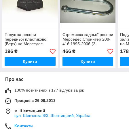
Подушка ресори
Стремянка задньої ресори
Поду
передньої пластикової
Мерседес Спринтер 208-
залі
(Верх) на Мерседес
416 1995-2006 (2-
на 
Спринтер 216-416 95-06
3ресоры,175х74х14)
216-
196
466
178
₴
₴
AUTOTECHTEILE
SOLGY 213509
(Тур
(Німеччина) A3276
Купити
Купити
Про нас
100% позитивних з 177 відгуків за рік
Працює з 26.06.2013
м. Шептицький
вул. Шевченка 8/3, Шептицький, Україна
Контакти