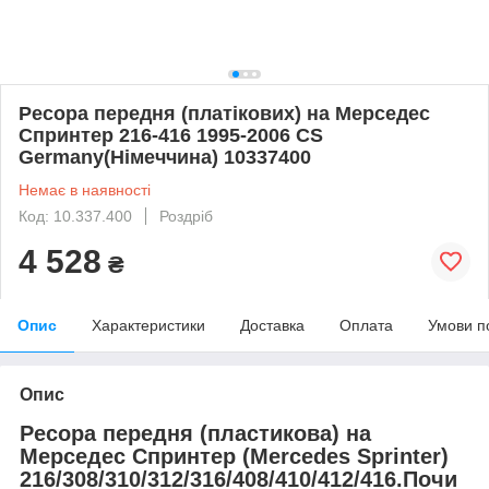
Ресора передня (платікових) на Мерседес
Спринтер 216-416 1995-2006 CS
Germany(Німеччина) 10337400
Немає в наявності
Код: 10.337.400
Роздріб
4 528
₴
Опис
Характеристики
Доставка
Оплата
Умови п
Опис
Ресора передня (пластикова) на
Мерседес Спринтер
(Mercedes Sprinter
)
216/308/310/312/316/408/410/412/416.Почи