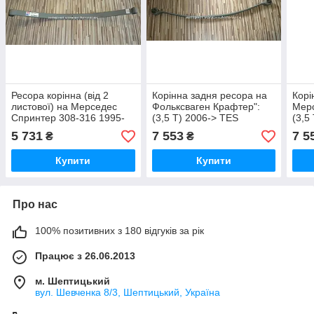
Ресора корінна (від 2
Корінна задня ресора на
Корі
листової) на Мерседес
Фольксваген Крафтер":
Мер
Спринтер 308-316 1995-
(3,5 Т) 2006-> TES
(3,5
2006 TES (Польща)
(Польща)
(По
5 731
7 553
7 5
₴
₴
3371500119
90632018060019
906
Купити
Купити
Про нас
100% позитивних з 180 відгуків за рік
Працює з 26.06.2013
м. Шептицький
вул. Шевченка 8/3, Шептицький, Україна