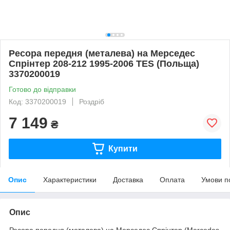
Ресора передня (металева) на Мерседес
Спрінтер 208-212 1995-2006 TES (Польща)
3370200019
Готово до відправки
Код: 3370200019
Роздріб
7 149
₴
Купити
Опис
Характеристики
Доставка
Оплата
Умови п
Опис
Ресора передня (металева) на Мерседес Спрінтер (Mercedes