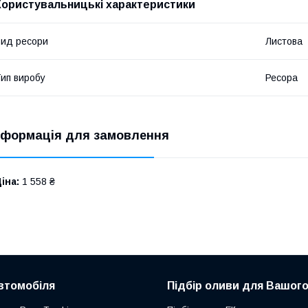
Користувальницькі характеристики
ид ресори
Листова
ип виробу
Ресора
нформація для замовлення
іна:
1 558 ₴
втомобіля
Підбір оливи для Вашого