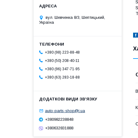
T
вул. Шевченка 8/3, Шептицький,
Україна
Х
+380 (98) 223-88-48
+380 (50) 208-40-11
+380 (96) 347-71-95
+380 (63) 283-18-88
В
К
auto-parts-shop@i.ua
+380982238848
С
+380632831888