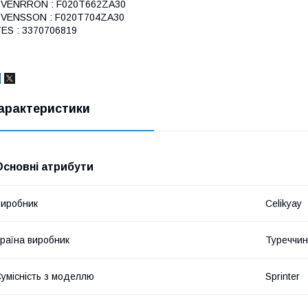
SVENRRON : F020T662ZA30
SVENSSON : F020T704ZA30
ES : 3370706819
арактеристики
Основні атрибути
иробник
Celikyay
раїна виробник
Туреччи
умісність з моделлю
Sprinter