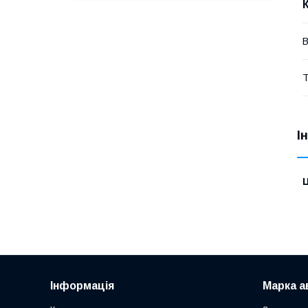
В
Т
І
Ц
Інформація
Марка а