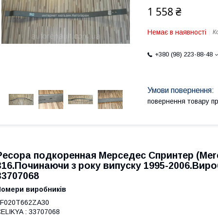
1 558 ₴
Немає в наявності
К
+380 (98) 223-88-48
повернення товару п
Ресора подкоренная Мерседес Спринтер
(Mer
316.Починаючи з року випуску 1995-2006.Виро
33707068
Номери виробників
 F020T662ZA30
ELIKYA : 33707068