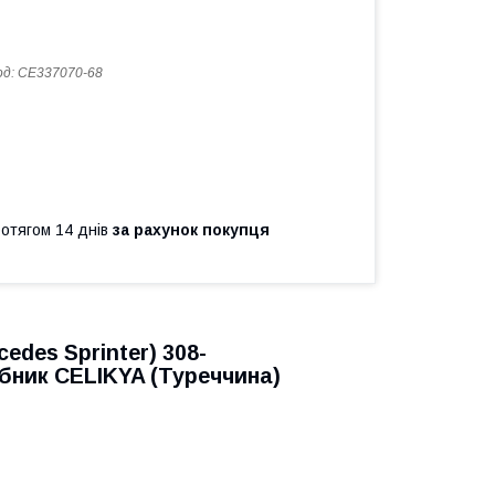
од:
CE337070-68
ротягом 14 днів
за рахунок покупця
cedes Sprinter
) 308-
бник CELIKYA (Туреччина)