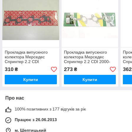
Прокладка випускного
Прокладка випускного
Прок
колектора Мерседес
колектора Мерседес
коле
Спринтер 2.2 CDI
Спринтер 2.2 CDI 2000-
Спри
(OM646) 2006-2009
2006 BGA
2006
310
273
362
₴
₴
ELRING (Німеччина)
(Великобританія) MG1554
REIN
432894
713
Купити
Купити
Про нас
100% позитивних з 177 відгуків за рік
Працює з 26.06.2013
м. Шептицький