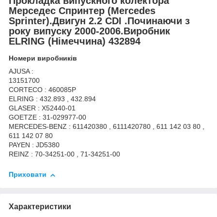
Прокладка випускного колектора
Мерседес Спринтер
(Mercedes
Sprinter
).Двигун 2.2 CDI .Починаючи з
року випуску 2000-2006.Виробник
ELRING (Німеччина) 432894
Номери виробників
AJUSA :
13151700
CORTECO : 460085P
ELRING : 432.893 , 432.894
GLASER : X52440-01
GOETZE : 31-029977-00
MERCEDES-BENZ : 611420380 , 6111420780 , 611 142 03 80 ,
611 142 07 80
PAYEN : JD5380
REINZ : 70-34251-00 , 71-34251-00
Приховати
Характеристики