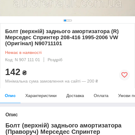
Болт (верхній) заднього амортизатора (R)
Мерседес Спринтер 208-416 1995-2006 VW
(Оригінал) N90711101
Немає в наявності
Код: N 907 111 01
Роздріб
142
₴
Мінімальна сума замовлення на сайті — 200 ₴
Опис
Характеристики
Доставка
Оплата
Умови п
Опис
Болт (верхній) заднього амортизатора
(Праворуч) Мерседес Спринтер