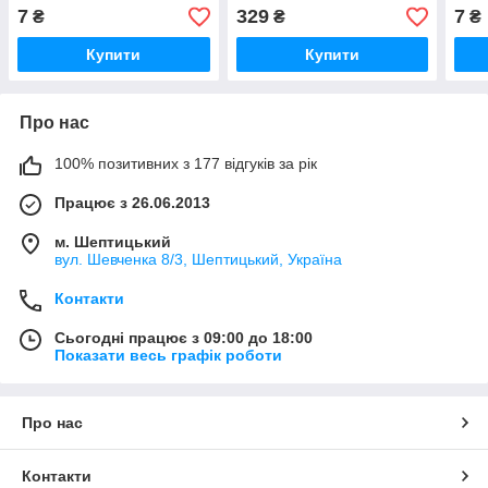
416 1995-2006 ROMIX -
Спринтер 208-316 1995-
416
7
329
7
₴
₴
₴
A12301
2006 VW(Оригінал)
(Ісп
Купити
Купити
Про нас
100% позитивних з 177 відгуків за рік
Працює з 26.06.2013
м. Шептицький
вул. Шевченка 8/3, Шептицький, Україна
Контакти
Сьогодні працює з 09:00 до 18:00
Показати весь графік роботи
Про нас
Контакти