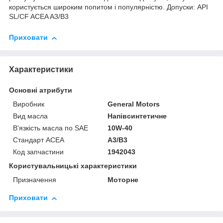
користується широким попитом і популярністю. Допуски: API
SL/CF ACEA A3/B3
Приховати
Характеристики
Основні атрибути
Виробник
General Motors
Вид масла
Напівсинтетичне
В'язкість масла по SAE
10W-40
Стандарт ACEA
A3/B3
Код запчастини
1942043
Користувальницькі характеристики
Призначення
Моторне
Приховати