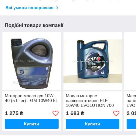
Всі умови повернення
Подібні товари компанії
Моторне масло gm 10W-
Масло моторне
Мас
40 (5 Liter) - GM 10W40 5L
напівсинтетичне ELF
напі
10W40 EVOLUTION 700
EVO
STI 5L
10W
1 275
1 683
2 0
₴
₴
Купити
Купити