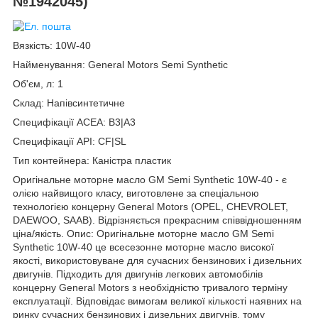
№1942045)
Вязкість: 10W-40
Найменування: General Motors Semi Synthetic
Об'єм, л: 1
Склад: Напівсинтетичне
Специфікації ACEA: B3|A3
Специфікації API: CF|SL
Тип контейнера: Каністра пластик
Оригінальне моторне масло GM Semi Synthetic 10W-40 - є
олією найвищого класу, виготовлене за спеціальною
технологією концерну General Motors (OPEL, CHEVROLET,
DAEWOO, SAAB). Відрізняється прекрасним співвідношенням
ціна/якість. Опис: Оригінальне моторне масло GM Semi
Synthetic 10W-40 це всесезонне моторне масло високої
якості, використовуване для сучасних бензинових і дизельних
двигунів. Підходить для двигунів легкових автомобілів
концерну General Motors з необхідністю тривалого терміну
експлуатації. Відповідає вимогам великої кількості наявних на
ринку сучасних бензинових і дизельних двигунів, тому