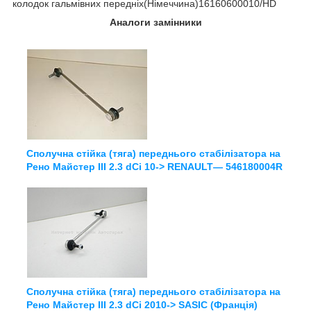
колодок гальмівних передніх(Німеччина)16160600010/HD
Аналоги замінники
Сполучна стійка (тяга) переднього стабілізатора на
Рено Майстер III 2.3 dCi 10-> RENAULT— 546180004R
Сполучна стійка (тяга) переднього стабілізатора на
Рено Майстер III 2.3 dCi 2010-> SASIC (Франція)