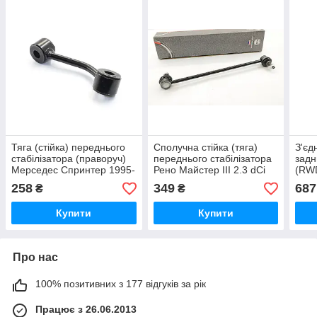
Тяга (стійка) переднього
Сполучна стійка (тяга)
З'єд
стабілізатора (праворуч)
переднього стабілізатора
задн
Мерседес Спринтер 1995-
Рено Майстер III 2.3 dCi
(RWD
2006 т колодок гальмівних
10->A. B. S (Нідерланди)
2.3d
258
349
687
₴
₴
передніх
260765
(Фра
Купити
Купити
Про нас
100% позитивних з 177 відгуків за рік
Працює з 26.06.2013