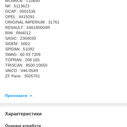
MONROE : L10650
NK : 5113623
OCAP : 0501536
OPEL : 4419291
ORIGINAL IMPERIUM : 31761
RENAULT : 546180004R
RIW : RN4012
SASIC : 2304030
SIDEM : 5062
SPIDAN : 51092
SWAG : 60 93 7309
TOPRAN : 208 165
TRISCAN : 8500 10650
VAICO : V46-0549
ZF Parts : 3505701
Приховати
Характеристики
Основні атрибути