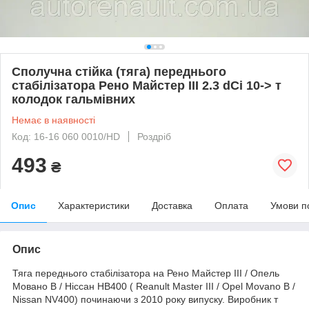
Сполучна стійка (тяга) переднього
стабілізатора Рено Майстер III 2.3 dCi 10-> т
колодок гальмівних
Немає в наявності
Код: 16-16 060 0010/HD
Роздріб
493
₴
Опис
Характеристики
Доставка
Оплата
Умови п
Опис
Тяга переднього стабілізатора на Рено Майстер III / Опель
Мовано B / Ніссан НВ400 ( Reanult Master III / Opel Movano B /
Nissan NV400) починаючи з 2010 року випуску. Виробник т