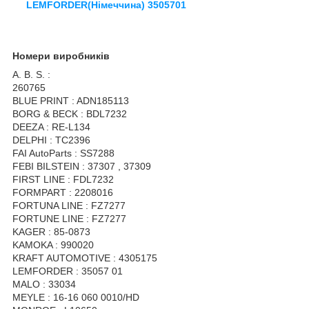
LEMFORDER(Німеччина) 3505701
Номери виробників
A. B. S. :
260765
BLUE PRINT : ADN185113
BORG & BECK : BDL7232
DEEZA : RE-L134
DELPHI : TC2396
FAI AutoParts : SS7288
FEBI BILSTEIN : 37307 , 37309
FIRST LINE : FDL7232
FORMPART : 2208016
FORTUNA LINE : FZ7277
FORTUNE LINE : FZ7277
KAGER : 85-0873
KAMOKA : 990020
KRAFT AUTOMOTIVE : 4305175
LEMFORDER : 35057 01
MALO : 33034
MEYLE : 16-16 060 0010/HD