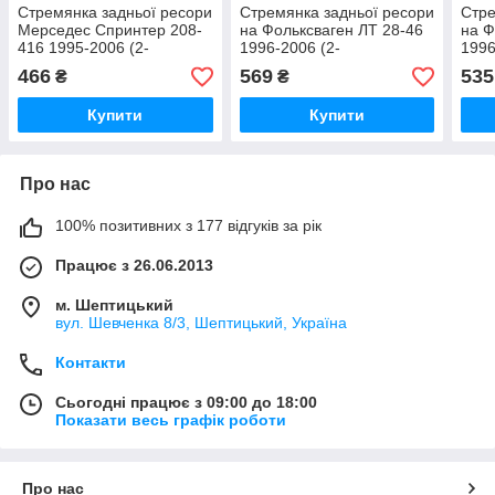
Стремянка задньої ресори
Стремянка задньої ресори
Стре
Мерседес Спринтер 208-
на Фольксваген ЛТ 28-46
на Ф
416 1995-2006 (2-
1996-2006 (2-
1996
3ресоры,175х74х14)
3ресоры,175х74х14) TES
ресо
466
569
535
₴
₴
SOLGY 213509
(Польща) U00131
(По
Купити
Купити
Про нас
100% позитивних з 177 відгуків за рік
Працює з 26.06.2013
м. Шептицький
вул. Шевченка 8/3, Шептицький, Україна
Контакти
Сьогодні працює з 09:00 до 18:00
Показати весь графік роботи
Про нас