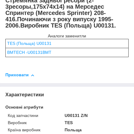
Стремянка задньої ресори (2-
3ресоры,175х74х14) на Мерседес
Спринтер
(Mercedes Sprinter
) 208-
416.Починаючи з року випуску 1995-
2006.Виробник TES (Польща) U00131.
Аналоги заменитли
TES (Польща) U00131
BMTECH -U00131BMT
Приховати
Характеристики
Основні атрибути
Код запчастини
U00131 Z/N
Виробник
TES
Країна виробник
Польща