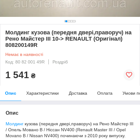
Молдинг кузова (передня двері,праворуч) на
Рено Майстер III 10-> RENAULT (Оригінал)
808200149R
Немає в наявності
Код: 80 82 001 49R
Роздріб
1 541
₴
Опис
Характеристики
Доставка
Оплата
Умови п
Опис
Молдинг
кузова (передня двері,праворуч) на Рено Майстер III
/ Опель Мовано B / Ніссан NV400 (Renault Master III / Opel
Movano B / Nissan NV400) починаючи з 2010 року випуску.