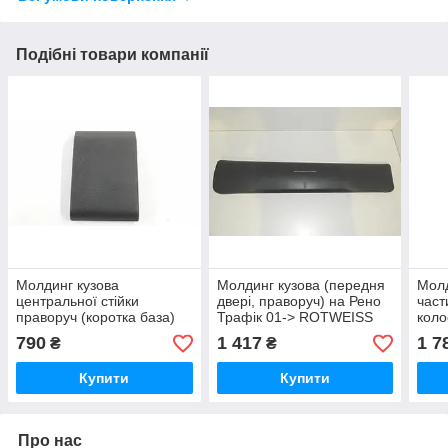
Подібні товари компанії
Молдинг кузова
Молдинг кузова (передня
Молд
центральної стійки
двері, праворуч) на Рено
част
праворуч (коротка база)
Трафік 01-> ROTWEISS
коло
на Рено Майстер III 10 ->
(Туреччина) - RWS1159
Майс
790
1 417
1 7
₴
₴
AUTOTECHTEILE -
REN
5050202
Купити
Купити
Про нас