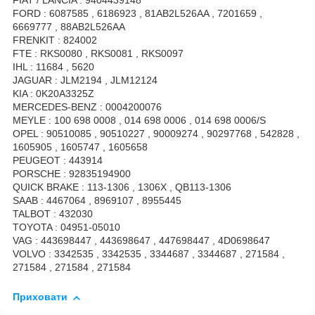
FIAT / LANCIA : 9404439148
FORD : 6087585 , 6186923 , 81AB2L526AA , 7201659 ,
6669777 , 88AB2L526AA
FRENKIT : 824002
FTE : RKS0080 , RKS0081 , RKS0097
IHL : 11684 , 5620
JAGUAR : JLM2194 , JLM12124
KIA : 0K20A3325Z
MERCEDES-BENZ : 0004200076
MEYLE : 100 698 0008 , 014 698 0006 , 014 698 0006/S
OPEL : 90510085 , 90510227 , 90009274 , 90297768 , 542828 ,
1605905 , 1605747 , 1605658
PEUGEOT : 443914
PORSCHE : 92835194900
QUICK BRAKE : 113-1306 , 1306X , QB113-1306
SAAB : 4467064 , 8969107 , 8955445
TALBOT : 432030
TOYOTA : 04951-05010
VAG : 443698447 , 443698647 , 447698447 , 4D0698647
VOLVO : 3342535 , 3342535 , 3344687 , 3344687 , 271584 ,
271584 , 271584 , 271584
Приховати