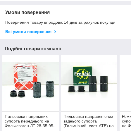
Умови повернення
Повернення товару впродовж 14 днів за рахунок покупця
Всі умови повернення
Подібні товари компанії
Пильовики напрямних
Пильовики направляючих
Ремк
супорта переднього на
заднього супорта
супо
Фольксваген ЛТ 28-35 95-
(Гальмівний. сист. ATE) на
на Ф
06 FEBI BILSTEIN
Фольксваген ЛТ 28-35 95-
96-0