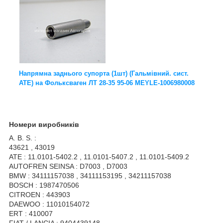
Напрямна заднього супорта (1шт) (Гальмівний. сист.
ATE) на Фольксваген ЛТ 28-35 95-06 MEYLE-1006980008
Номери виробників
A. B. S. :
43621 , 43019
ATE : 11.0101-5402.2 , 11.0101-5407.2 , 11.0101-5409.2
AUTOFREN SEINSA : D7003 , D7003
BMW : 34111157038 , 34111153195 , 34211157038
BOSCH : 1987470506
CITROEN : 443903
DAEWOO : 11010154072
ERT : 410007