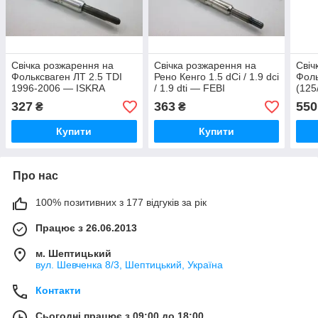
Свічка розжарення на
Свічка розжарення на
Свіч
Фольксваген ЛТ 2.5 TDI
Рено Кенго 1.5 dCi / 1.9 dci
Фоль
1996-2006 — ISKRA
/ 1.9 dti — FEBI
(125
(Словенія) 11721659
(Німеччина) - 17979
FEBI
327
363
550
₴
₴
(Нім
Купити
Купити
Про нас
100% позитивних з 177 відгуків за рік
Працює з 26.06.2013
м. Шептицький
вул. Шевченка 8/3, Шептицький, Україна
Контакти
Сьогодні працює з 09:00 до 18:00