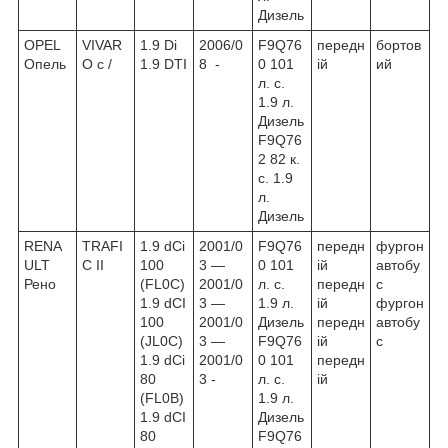
Дизель
OPEL
VIVAR
1.9 Di
2006/0
F9Q76
передн
бортов
Опель
O c /
1.9 DTI
8 -
0 101
ій
ий
л. с.
1.9 л.
Дизель
F9Q76
2 82 к.
с. 1.9
л.
Дизель
RENA
TRAFI
1.9 dCi
2001/0
F9Q76
передн
фургон
ULT
C II
100
3 ―
0 101
ій
автобу
Рено
(FL0C)
2001/0
л. с.
передн
с
1.9 dCI
3 ―
1.9 л.
ій
фургон
100
2001/0
Дизель
передн
автобу
(JL0C)
3 ―
F9Q76
ій
с
1.9 dCi
2001/0
0 101
передн
80
3 -
л. с.
ій
(FL0B)
1.9 л.
1.9 dCI
Дизель
80
F9Q76