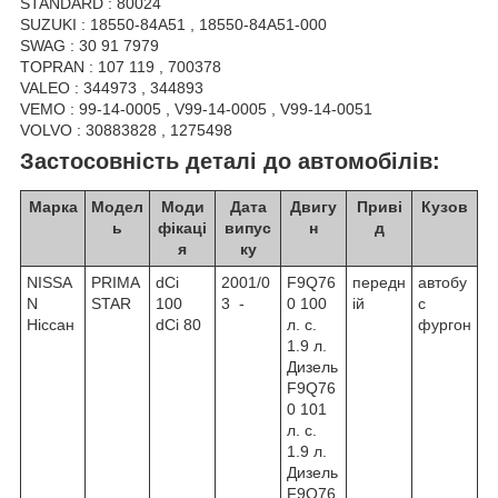
STANDARD : 80024
SUZUKI : 18550-84A51 , 18550-84A51-000
SWAG : 30 91 7979
TOPRAN : 107 119 , 700378
VALEO : 344973 , 344893
VEMO : 99-14-0005 , V99-14-0005 , V99-14-0051
VOLVO : 30883828 , 1275498
Застосовність деталі до автомобілів:
Марка
Модел
Моди
Дата
Двигу
Приві
Кузов
ь
фікаці
випус
н
д
я
ку
NISSA
PRIMA
dCi
2001/0
F9Q76
передн
автобу
N
STAR
100
3 -
0 100
ій
с
Ніссан
dCi 80
л. с.
фургон
1.9 л.
Дизель
F9Q76
0 101
л. с.
1.9 л.
Дизель
F9Q76