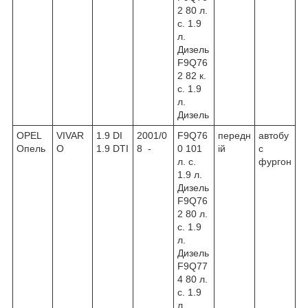
2 80 л.
с. 1.9
л.
Дизель
F9Q76
2 82 к.
с. 1.9
л.
Дизель
OPEL
VIVAR
1.9 DI
2001/0
F9Q76
передн
автобу
Опель
O
1.9 DTI
8 -
0 101
ій
с
л. с.
фургон
1.9 л.
Дизель
F9Q76
2 80 л.
с. 1.9
л.
Дизель
F9Q77
4 80 л.
с. 1.9
л.