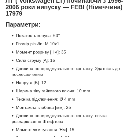
ЛТ (
Volkswagen LT
) починаючи з 1996-
2006 роки випуску ― FEBI (Німеччина)
17979
Параметри:
Покатость конуса: 63°
Розмір різьби: M 10x1
Момент розриву [Нм]: 35
Сила струму [A]: 16
Довжина попереджувального контакту: Здатність до
послесвечению
Напруга [В]: 12
Ширина зіву гайкового ключа: 10 mm
Техніка підключення: Ø 4 mm
Монтажна глибина [мм]: 25
Довжина попереджувального контакту: свічка
розжарювання Штифтова
Момент затягування [Нм]: 15