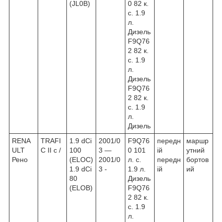
(JL0B)
0 82 к.
с. 1.9
л.
Дизель
F9Q76
2 82 к.
с. 1.9
л.
Дизель
F9Q76
2 82 к.
с. 1.9
л.
Дизель
RENA
TRAFI
1.9 dCi
2001/0
F9Q76
передн
маршр
ULT
C II c /
100
3 ―
0 101
ій
утний
Рено
(ELOC)
2001/0
л. с.
передн
бортов
1.9 dCi
3 -
1.9 л.
ій
ий
80
Дизель
(ELOB)
F9Q76
2 82 к.
с. 1.9
л.