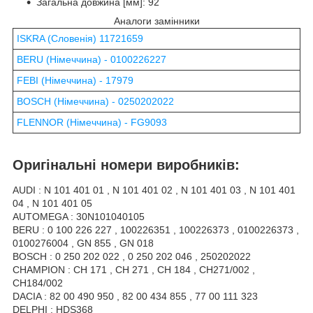
Загальна довжина [мм]: 92
Аналоги замінники
ISKRA (Словенія) 11721659
BERU (Німеччина) - 0100226227
FEBI (Німеччина) - 17979
BOSCH (Німеччина) - 0250202022
FLENNOR (Німеччина) - FG9093
Оригінальні номери виробників:
AUDI : N 101 401 01 , N 101 401 02 , N 101 401 03 , N 101 401
04 , N 101 401 05
AUTOMEGA : 30N101040105
BERU : 0 100 226 227 , 100226351 , 100226373 , 0100226373 ,
0100276004 , GN 855 , GN 018
BOSCH : 0 250 202 022 , 0 250 202 046 , 250202022
CHAMPION : CH 171 , CH 271 , CH 184 , CH271/002 ,
CH184/002
DACIA : 82 00 490 950 , 82 00 434 855 , 77 00 111 323
DELPHI : HDS368