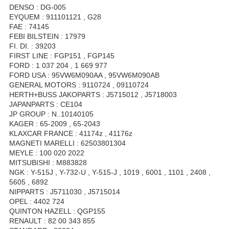
DENSO : DG-005
EYQUEM : 911101121 , G28
FAE : 74145
FEBI BILSTEIN : 17979
FI. DI. : 39203
FIRST LINE : FGP151 , FGP145
FORD : 1 037 204 , 1 669 977
FORD USA : 95VW6M090AA , 95VW6M090AB
GENERAL MOTORS : 9110724 , 09110724
HERTH+BUSS JAKOPARTS : J5715012 , J5718003
JAPANPARTS : CE104
JP GROUP : N..10140105
KAGER : 65-2009 , 65-2043
KLAXCAR FRANCE : 41174z , 41176z
MAGNETI MARELLI : 62503801304
MEYLE : 100 020 2022
MITSUBISHI : M883828
NGK : Y-515J , Y-732-U , Y-515-J , 1019 , 6001 , 1101 , 2408 ,
5605 , 6892
NIPPARTS : J5711030 , J5715014
OPEL : 4402 724
QUINTON HAZELL : QGP155
RENAULT : 82 00 343 855