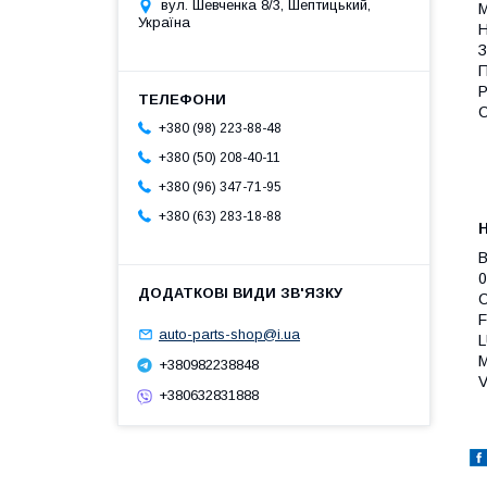
вул. Шевченка 8/3, Шептицький,
М
Україна
Н
З
П
Р
С
+380 (98) 223-88-48
+380 (50) 208-40-11
+380 (96) 347-71-95
+380 (63) 283-18-88
B
0
F
auto-parts-shop@i.ua
L
M
+380982238848
V
+380632831888