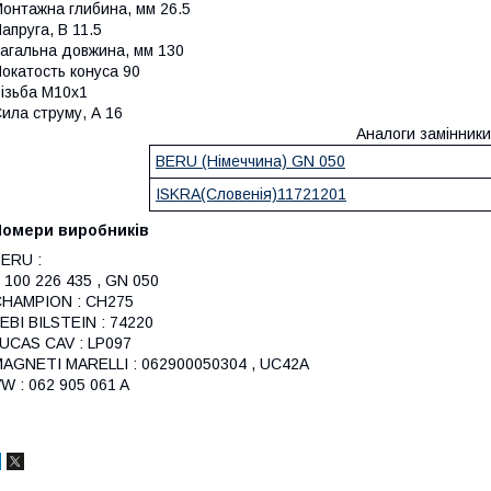
онтажна глибина, мм
26.5
апруга, В
11.5
агальна довжина, мм
130
окатость конуса
90
ізьба
M10x1
ила струму, А
16
Аналоги замінники
BERU (Німеччина) GN 050
ISKRA(Словенія)11721201
Номери виробників
ERU :
 100 226 435 , GN 050
CHAMPION : CH275
EBI BILSTEIN : 74220
UCAS CAV : LP097
AGNETI MARELLI : 062900050304 , UC42A
W : 062 905 061 A