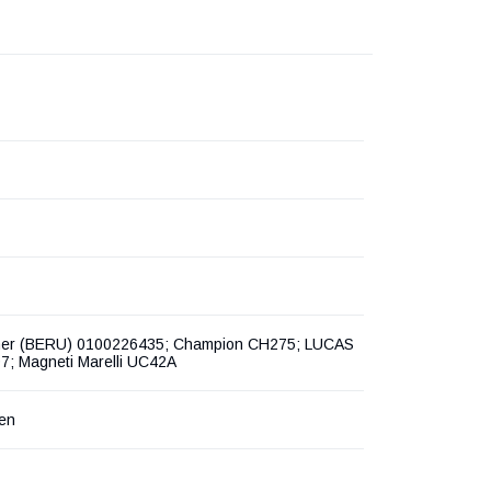
er (BERU) 0100226435; Champion CH275; LUCAS
7; Magneti Marelli UC42A
en