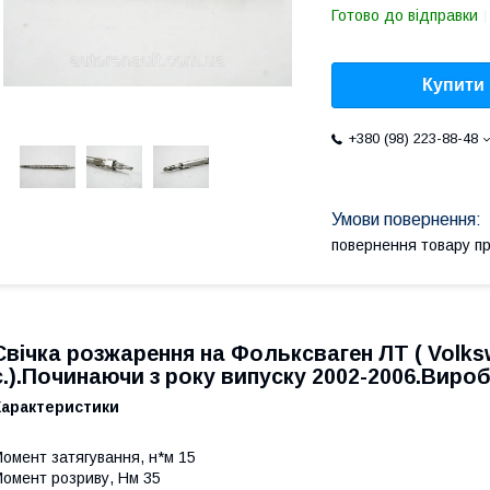
Готово до відправки
Купити
+380 (98) 223-88-48
повернення товару п
Свічка розжарення на Фольксваген ЛТ (
Volks
с.).Починаючи з року випуску 2002-2006.Виро
Характеристики
омент затягування, н*м
15
омент розриву, Нм
35