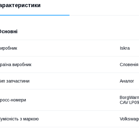
арактеристики
Основні
иробник
Iskra
раїна виробник
Словенія
ип запчастини
Аналог
BorgWarn
росс-номери
CAV LP09
умісність з маркою
Volkswag