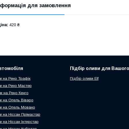
нформація для замовлення
іна:
420 ₴
втомобіля
Підбір оливи для Вашого
и на Рено Трафік
Підбір оливи Elf
и на Рено Мастер
м на Рено Кенго
и на Опель Віваро
и на Опель Мовано
и на Ніссан Прімастар
и на Ніссан Інтерстар
и на Ніссан Кубістар