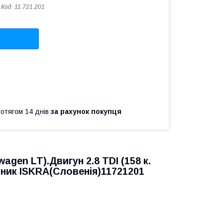
Код:
11.721.201
ротягом 14 днів
за рахунок покупця
wagen LT
).Двигун 2.8 TDI (158 к.
бник ISKRA(Словенія)11721201