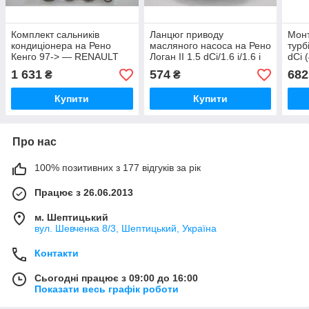
Комплект сальників
Ланцюг приводу
Мон
кондиціонера на Рено
масляного насоса на Рено
турб
Кенго 97-> — RENAULT
Логан II 1.5 dCi/1.6 i/1.6 i
dCi 
(Оригінал) - 7701207465
16V — Renault (Оригінал)
(200
1 631
574
682
₴
₴
- 8200397125
(Нім
Купити
Купити
Про нас
100% позитивних з 177 відгуків за рік
Працює з 26.06.2013
м. Шептицький
вул. Шевченка 8/3, Шептицький, Україна
Контакти
Сьогодні працює з 09:00 до 16:00
Показати весь графік роботи