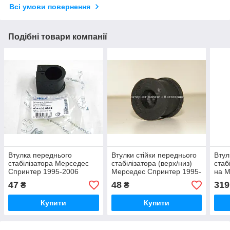
Всі умови повернення
Подібні товари компанії
Втулка переднього
Втулки стійки переднього
Втул
стабілізатора Мерседес
стабілізатора (верх/низ)
стаб
Спринтер 1995-2006
Мерседес Спринтер 1995-
на 
(25мм) т колодок
2006 FEBI BILSTEIN
906 
47
48
319
₴
₴
гальмівних передніх
(Німеччина) 18299
BILS
(Німеччина)
458
Купити
Купити