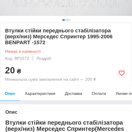
Втулки стійки переднього стабілізатора
(верх/низ) Мерседес Спринтер 1995-2006
BENPART -1572
Немає в наявності
Код: BP1572
Роздріб
20
₴
Мінімальна сума замовлення на сайті — 200 ₴
Опис
Характеристики
Доставка
Оплата
Умови п
Опис
Втулки стійки переднього стабілізатора
(верх/низ) Мерседес Спринтер
(Mercedes