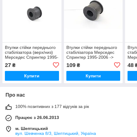
Втулки стійки переднього
Втулки стійки переднього
Втул
стабілізатора (верх/низ)
стабілізатора Мерседес
стаб
Мерседес Спринтер 1995-
Спринтер 1995-2006 ->
Мерс
2006 Sasic (Франція)
MERCEDES - 901 323 02
2006
27
109
48
₴
₴
2306102
85
(Нім
Купити
Купити
Про нас
100% позитивних з 177 відгуків за рік
Працює з 26.06.2013
м. Шептицький
вул. Шевченка 8/3, Шептицький, Україна