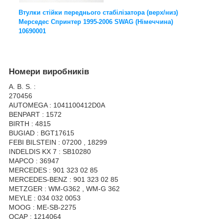
Втулки стійки переднього стабілізатора (верх/низ)
Мерседес Спринтер 1995-2006 SWAG (Німеччина)
10690001
Номери виробників
A. B. S. :
270456
AUTOMEGA : 1041100412D0A
BENPART : 1572
BIRTH : 4815
BUGIAD : BGT17615
FEBI BILSTEIN : 07200 , 18299
INDELDIS KX 7 : SB10280
MAPCO : 36947
MERCEDES : 901 323 02 85
MERCEDES-BENZ : 901 323 02 85
METZGER : WM-G362 , WM-G 362
MEYLE : 034 032 0053
MOOG : ME-SB-2275
OCAP : 1214064