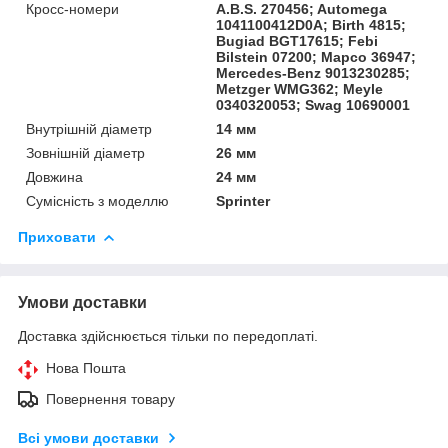
Кросс-номери
A.B.S. 270456; Automega
1041100412D0A; Birth 4815;
Bugiad BGT17615; Febi
Bilstein 07200; Mapco 36947;
Mercedes-Benz 9013230285;
Metzger WMG362; Meyle
0340320053; Swag 10690001
Внутрішній діаметр
14 мм
Зовнішній діаметр
26 мм
Довжина
24 мм
Сумісність з моделлю
Sprinter
Приховати
Умови доставки
Доставка здійснюється тільки по передоплаті.
Нова Пошта
Повернення товару
Всі умови доставки