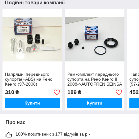
Подібні товари компанії
Напрямні переднього
Ремкомплект переднього
Напр
супорта(+ABS) на Рено
супорта на Рено Кенго II
супо
Кенго (97-2008)
2008->AUTOFREN SEINSA
(97-
AUTOFREN (Іспанія)-
(Іспанія)D4725
AUT
310
189
452
₴
₴
D7099C
(Ісп
Купити
Купити
Про нас
100% позитивних з 177 відгуків за рік