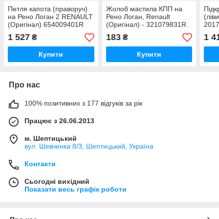
Петля капота (праворуч)
Жолоб мастила КПП на
Підк
на Рено Логан 2 RENAULT
Рено Логан, Renault
(лів
(Оригінал) 654009401R
(Оригінал) - 321079831R
201
(Ори
1 527
183
1 4
₴
₴
Купити
Купити
Про нас
100% позитивних з 177 відгуків за рік
Працює з 26.06.2013
м. Шептицький
вул. Шевченка 8/3, Шептицький, Україна
Контакти
Сьогодні вихідний
Показати весь графік роботи