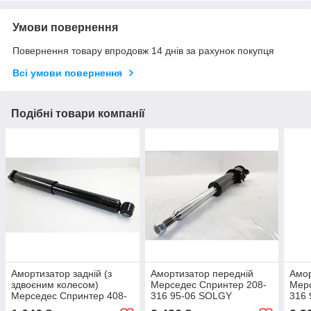
Умови повернення
Повернення товару впродовж 14 днів за рахунок покупця
Всі умови повернення
Подібні товари компанії
Амортизатор задній (з
Амортизатор передній
Амор
здвоєним колесом)
Мерседес Спринтер 208-
Мерс
Мерседес Спринтер 408-
316 95-06 SOLGY
316 
416 1995-2006
(Іспанія) 211001
300