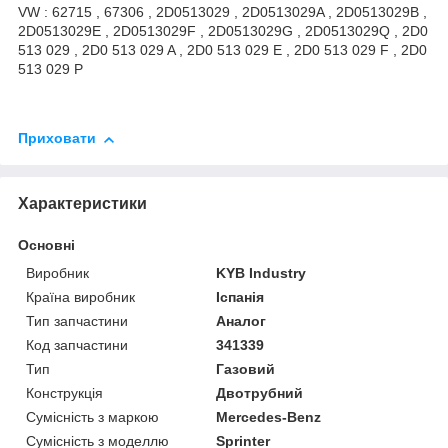
VW : 62715 , 67306 , 2D0513029 , 2D0513029A , 2D0513029B ,
2D0513029E , 2D0513029F , 2D0513029G , 2D0513029Q , 2D0
513 029 , 2D0 513 029 A , 2D0 513 029 E , 2D0 513 029 F , 2D0
513 029 P
Приховати
Характеристики
Основні
Виробник
KYB Industry
Країна виробник
Іспанія
Тип запчастини
Аналог
Код запчастини
341339
Тип
Газовий
Конструкція
Двотрубний
Сумісність з маркою
Mercedes-Benz
Сумісність з моделлю
Sprinter