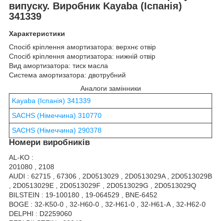
випуску. Виробник Kayaba (Іспанія)
341339
Характеристики
Спосіб кріплення амортизатора: верхнє отвір
Спосіб кріплення амортизатора: нижній отвір
Вид амортизатора: тиск масла
Система амортизатора: двотрубний
Аналоги замінники
Kayaba (Іспанія) 341339
SACHS (Німеччина) 310770
SACHS (Німеччина) 290378
Номери виробників
AL-KO :
201080 , 2108
AUDI : 62715 , 67306 , 2D0513029 , 2D0513029A , 2D0513029B
, 2D0513029E , 2D0513029F , 2D0513029G , 2D0513029Q
BILSTEIN : 19-100180 , 19-064529 , BNE-6452
BOGE : 32-K50-0 , 32-H60-0 , 32-H61-0 , 32-H61-A , 32-H62-0
DELPHI : D2259060