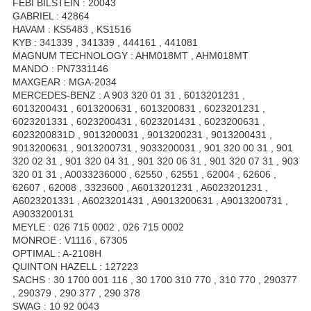
FEBI BILSTEIN : 20043
GABRIEL : 42864
HAVAM : KS5483 , KS1516
KYB : 341339 , 341339 , 444161 , 441081
MAGNUM TECHNOLOGY : AHM018MT , AHM018MT
MANDO : PN7331146
MAXGEAR : MGA-2034
MERCEDES-BENZ : A 903 320 01 31 , 6013201231 ,
6013200431 , 6013200631 , 6013200831 , 6023201231 ,
6023201331 , 6023200431 , 6023201431 , 6023200631 ,
6023200831D , 9013200031 , 9013200231 , 9013200431 ,
9013200631 , 9013200731 , 9033200031 , 901 320 00 31 , 901
320 02 31 , 901 320 04 31 , 901 320 06 31 , 901 320 07 31 , 903
320 01 31 , A0033236000 , 62550 , 62551 , 62004 , 62606 ,
62607 , 62008 , 3323600 , A6013201231 , A6023201231 ,
A6023201331 , A6023201431 , A9013200631 , A9013200731 ,
A9033200131
MEYLE : 026 715 0002 , 026 715 0002
MONROE : V1116 , 67305
OPTIMAL : A-2108H
QUINTON HAZELL : 127223
SACHS : 30 1700 001 116 , 30 1700 310 770 , 310 770 , 290377
, 290379 , 290 377 , 290 378
SWAG : 10 92 0043