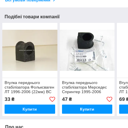
Подібні товари компанії
Втулка переднього
Втулка переднього
Втул
стабілізатора Фольксваген
стабілізатора Мерседес
стаб
ЛТ 1996-2006 (22мм) BC
Спринтер 1995-2006
ЛТ 1
GUMA (Україна) BC1343
(25мм) т колодок
коло
33
47
69
₴
₴
гальмівних передніх
пере
(Німеччина)
Купити
Купити
Про нас